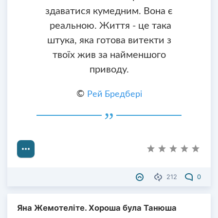
здаватися кумедним. Вона є
реальною. Життя - це така
штука, яка готова витекти з
твоїх жив за найменшого
приводу.
©
Рей Бредбері
212
0
Яна Жемотеліте. Хороша була Танюша