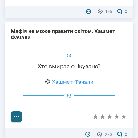
195
0
Мафія не може правити світом. Хашмет
Фачали
Хто вмирає очікувано?
©
Хашмет Фачали
233
0