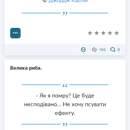
©
Джордж Карлін
199
0
Велика риба.
- Як я помру? Це буде
несподівано... Не хочу псувати
ефекту.