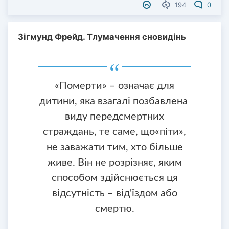
194
0
Зігмунд Фрейд. Тлумачення сновидінь
«Померти» – означає для
дитини, яка взагалі позбавлена ​​
виду передсмертних
страждань, те саме, що«піти»,
не заважати тим, хто більше
живе. Він не розрізняє, яким
способом здійснюється ця
відсутність – від'їздом або
смертю.