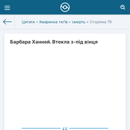
Цитати
»
Хмаринка теґів
»
смерть
» Сторінка 79
Барбара Ханней. Втекла з-під вінця