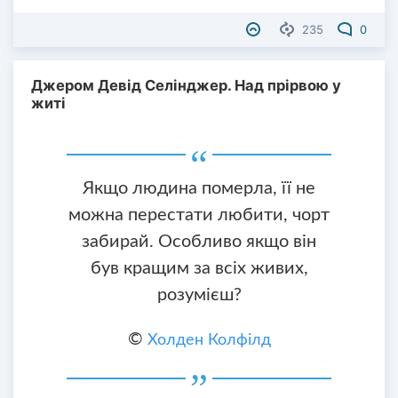
235
0
Джером Девід Селінджер. Над прірвою у
житі
Якщо людина померла, її не
можна перестати любити, чорт
забирай. Особливо якщо він
був кращим за всіх живих,
розумієш?
©
Холден Колфілд