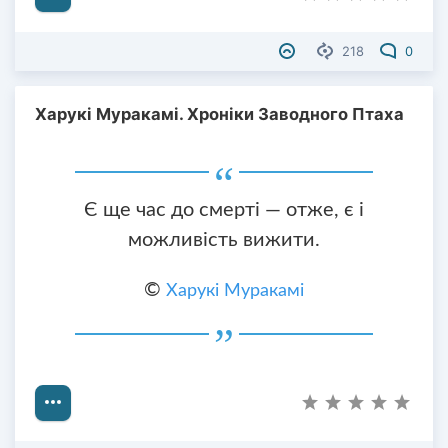
218
0
Харукі Муракамі. Хроніки Заводного Птаха
Є ще час до смерті — отже, є і
можливість вижити.
©
Харукі Муракамі