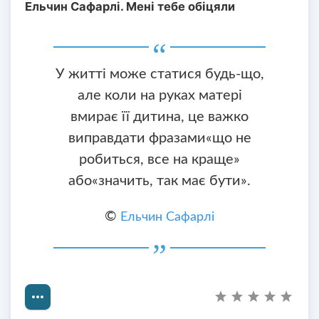
Ельчин Сафарлі. Мені тебе обіцяли
У житті може статися будь-що,
але коли на руках матері
вмирає її дитина, це важко
виправдати фразами«що не
робиться, все на краще»
або«значить, так має бути».
©
Ельчин Сафарлі