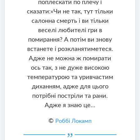
поплескати по плечу і
сказати:«Чи не так, тут тільки
салонна смерть і ви тільки
веселі любителі гри в
помирання? А потім ви знову
встанете і розкланятиметеся.
Адже не можна ж помирати
ось так, з не дуже високою
температурою та уривчастим
диханням, адже для цього
потрібні постріли та рани.
Адже я знаю це…
©
Роббі Локамп