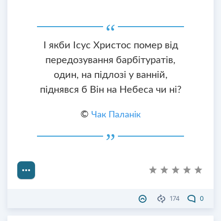
І якби Ісус Христос помер від
передозування барбітуратів,
один, на підлозі у ванній,
піднявся б Він на Небеса чи ні?
©
Чак Паланік
174
0