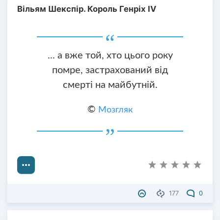
Вільям Шекспір. Король Генріх IV
... а вже той, хто цього року
помре, застрахований від
смерті на майбутній.
©
Мозгляк
177
0