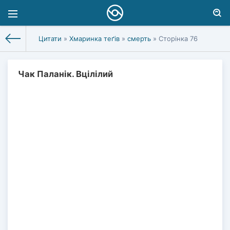
Цитати
»
Хмаринка теґів
»
смерть
» Сторінка 76
Чак Паланік. Вцілілий