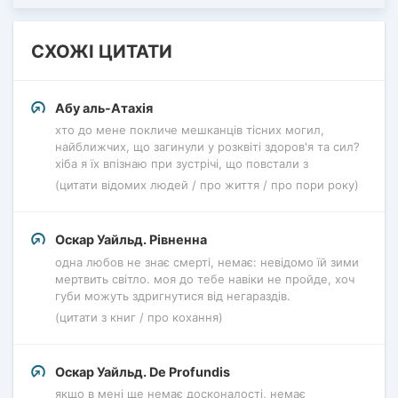
СХОЖІ ЦИТАТИ
Абу аль-Атахія
хто до мене покличе мешканців тісних могил,
найближчих, що загинули у розквіті здоров'я та сил?
хіба я їх впізнаю при зустрічі, що повстали з
(цитати відомих людей / про життя / про пори року)
Оскар Уайльд. Рівненна
одна любов не знає смерті, немає: невідомо їй зими
мертвить світло. моя до тебе навіки не пройде, хоч
губи можуть здригнутися від негараздів.
(цитати з книг / про кохання)
Оскар Уайльд. De Profundis
якщо в мені ще немає досконалості, немає