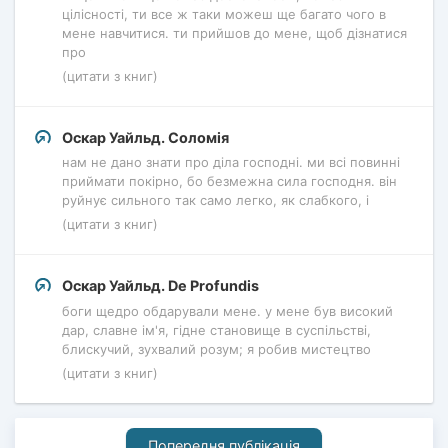
цілісності, ти все ж таки можеш ще багато чого в
мене навчитися. ти прийшов до мене, щоб дізнатися
про
(цитати з книг)
Оскар Уайльд. Соломія
нам не дано знати про діла господні. ми всі повинні
приймати покірно, бо безмежна сила господня. він
руйнує сильного так само легко, як слабкого, і
(цитати з книг)
Оскар Уайльд. De Profundis
боги щедро обдарували мене. у мене був високий
дар, славне ім'я, гідне становище в суспільстві,
блискучий, зухвалий розум; я робив мистецтво
(цитати з книг)
Попередня публікація