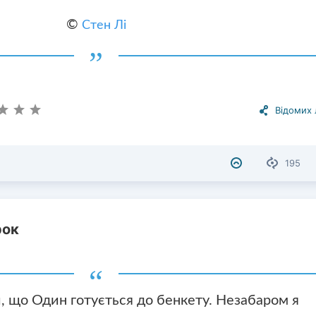
©
Стен Лі
Відомих
195
рок
, що Один готується до бенкету. Незабаром я