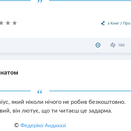
з Книг
/
Про
196
Анатом
іус, який ніколи нічого не робив безкоштовно.
вий, він лютує, що ти читаєш це задарма.
©
Федеріко Андахазі