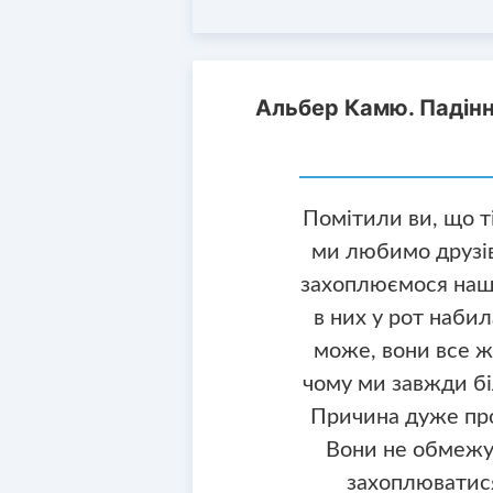
Альбер Камю. Падін
Помітили ви, що т
ми любимо друзів
захоплюємося наши
в них у рот набил
може, вони все жи
чому ми завжди бі
Причина дуже про
Вони не обмежу
захоплюватися