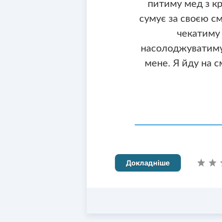
питиму мед з кр
сумує за своєю сме
чекатиму н
насолоджуватимус
мене. Я йду на см
Докладніше