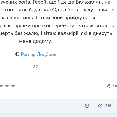
учених рогів. Герой, що йде до Вальхалли, не
ртю... я ввійду в зал Одіна без страху, і там... я
а своїх синів. І коли вони прийдуть... я
я історіями про їхні перемоги. Батьки вітають
ерть без жалю, і вітаю валькірії, які віднесуть
мене додому.
©
Рагнар Лодброк
з 
246