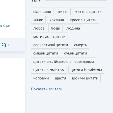
ТЕГИ
відносини
життя
життєві цитати
жінки
кохання
красиві цитати
з Книг
любов
люди
людина
мотивуючі цитати
саркастичні цитати
смерть
0
смішні цитати
сумні цитати
цитати англійською з перекладом
цитати зі змістом
цитати із змістом
чоловіки
щастя
іронічні цитати
Показати всі теґи