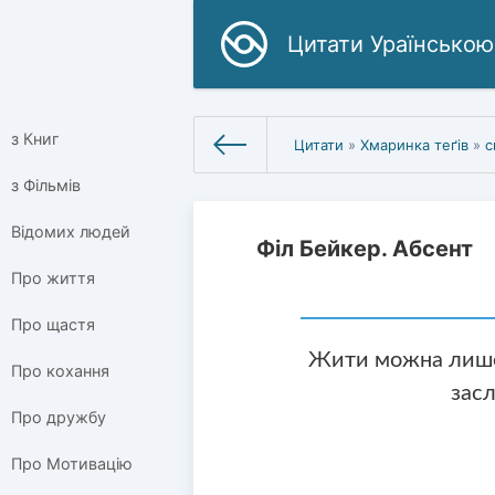
Цитати Ураїнською
з Книг
Цитати
»
Хмаринка теґів
»
с
з Фільмів
Відомих людей
Філ Бейкер. Абсент
Про життя
Про щастя
Жити можна лише 
Про кохання
засл
Про дружбу
Про Мотивацію