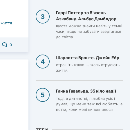
Гаррі Поттер та В'язень
Азкабану. Альбус Дамблдор
 життя
щастя можна знайти навіть у темні
часи, якщо не забувати звертатися
до світла.
0
Шарлотта Бронте. Джейн Ейр
страшіть жалю.... жаль отруюють
життя.
Ганна Гавальда. 35 кіло надії
тоді, в дитинстві, я любив усіх і
думав, що мене теж всі люблять. а
потім, коли мені виповнилося