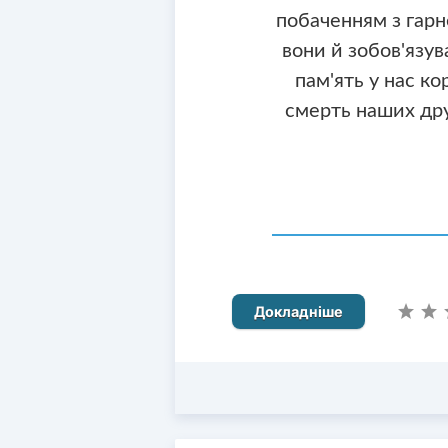
побаченням з гарн
вони й зобов'язув
пам'ять у нас ко
смерть наших дру
Докладніше