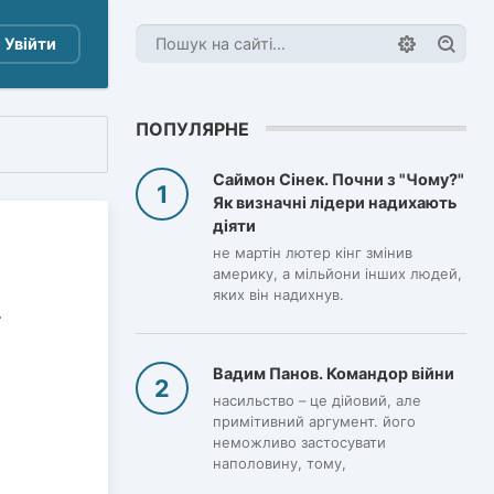
Увійти
ПОПУЛЯРНЕ
Саймон Сінек. Почни з "Чому?"
Як визначні лідери надихають
діяти
не мартін лютер кінг змінив
америку, а мільйони інших людей,
яких він надихнув.
Вадим Панов. Командор війни
насильство – це дійовий, але
примітивний аргумент. його
неможливо застосувати
наполовину, тому,