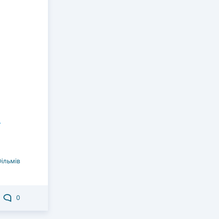
Фільмів
0