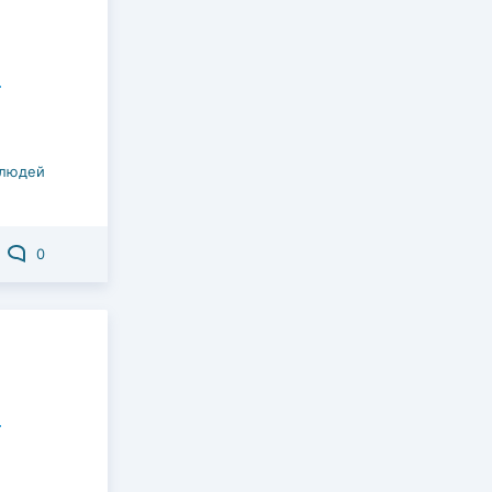
 людей
0