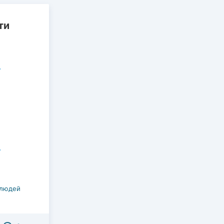
ти
 людей