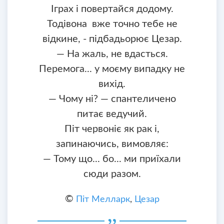
Іграх і повертайся додому.
Тодівона вже точно тебе не
відкине, - підбадьорює Цезар.
— На жаль, не вдасться.
Перемога... у моєму випадку не
вихід.
— Чому ні? — спантеличено
питає ведучий.
Піт червоніє як рак і,
запинаючись, вимовляє:
— Тому що... бо... ми приїхали
сюди разом.
©
Піт Мелларк
,
Цезар