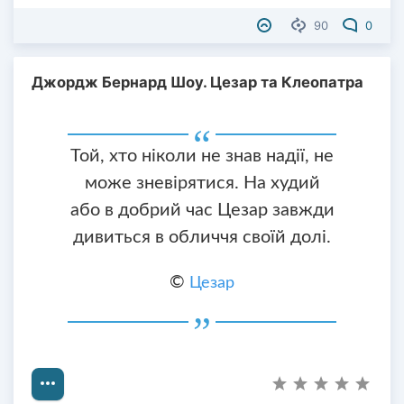
90
0
Джордж Бернард Шоу. Цезар та Клеопатра
Той, хто ніколи не знав надії, не
може зневірятися. На худий
або в добрий час Цезар завжди
дивиться в обличчя своїй долі.
©
Цезар