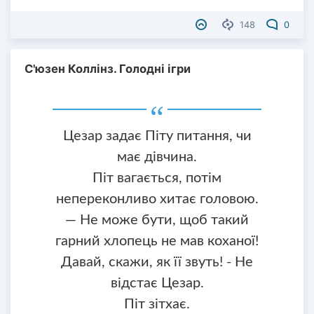
148
0
С'юзен Коллінз. Голодні ігри
Цезар задає Піту питання, чи
має дівчина.
Піт вагається, потім
непереконливо хитає головою.
— Не може бути, щоб такий
гарний хлопець не мав коханої!
Давай, скажи, як її звуть! - Не
відстає Цезар.
Піт зітхає.