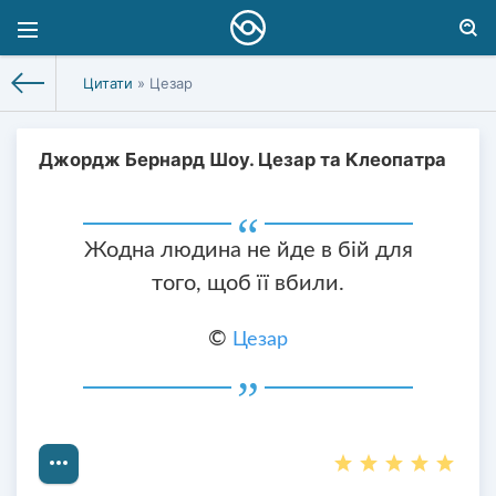
Цитати
» Цезар
Джордж Бернард Шоу. Цезар та Клеопатра
Жодна людина не йде в бій для
того, щоб її вбили.
©
Цезар