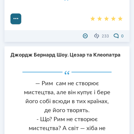
233
0
Джордж Бернард Шоу. Цезар та Клеопатра
— Рим сам не створює
мистецтва, але він купує і бере
його собі всюди в тих країнах,
де його творять.
- Що? Рим не створює
мистецтва? А світ — хіба не