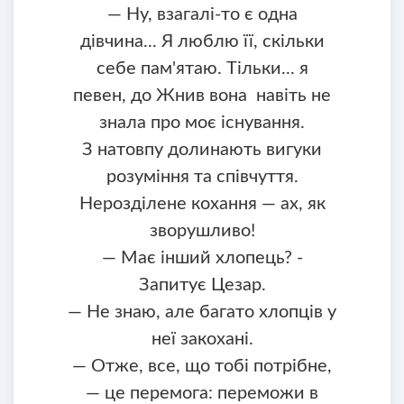
— Ну, взагалі-то є одна
дівчина... Я люблю її, скільки
себе пам'ятаю. Тільки... я
певен, до Жнив вона навіть не
знала про моє існування.
З натовпу долинають вигуки
розуміння та співчуття.
Нерозділене кохання — ах, як
зворушливо!
— Має інший хлопець? -
Запитує Цезар.
— Не знаю, але багато хлопців у
неї закохані.
— Отже, все, що тобі потрібне,
— це перемога: переможи в