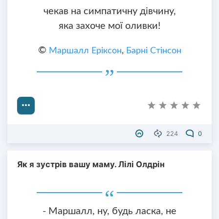
чекав на симпатичну дівчину,
яка захоче мої оливки!
©
Маршалл Еріксон
,
Барні Стінсон
224
0
Як я зустрів вашу маму. Лілі Олдрін
- Маршалл, ну, будь ласка, не