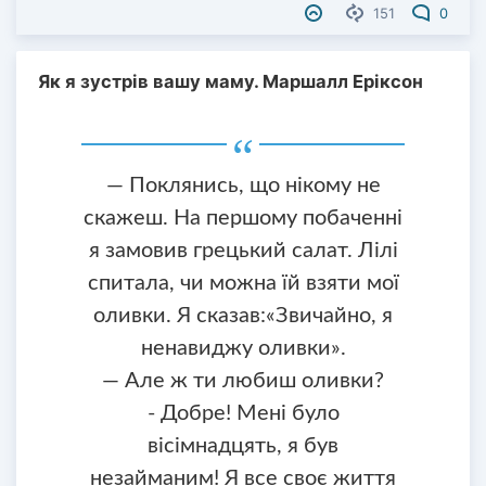
151
0
Як я зустрів вашу маму. Маршалл Еріксон
— Поклянись, що нікому не
скажеш. На першому побаченні
я замовив грецький салат. Лілі
спитала, чи можна їй взяти мої
оливки. Я сказав:«Звичайно, я
ненавиджу оливки».
— Але ж ти любиш оливки?
- Добре! Мені було
вісімнадцять, я був
незайманим! Я все своє життя