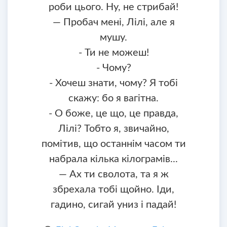
роби цього. Ну, не стрибай!
— Пробач мені, Лілі, але я
мушу.
- Ти не можеш!
- Чому?
- Хочеш знати, чому? Я тобі
скажу: бо я вагітна.
- О боже, це що, це правда,
Лілі? Тобто я, звичайно,
помітив, що останнім часом ти
набрала кілька кілограмів...
— Ах ти сволота, та я ж
збрехала тобі щойно. Іди,
гадино, сигай униз і падай!