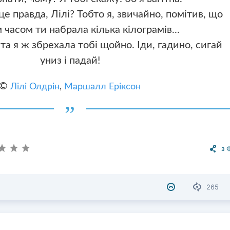
це правда, Лілі? Тобто я, звичайно, помітив, що
 часом ти набрала кілька кілограмів...
та я ж збрехала тобі щойно. Іди, гадино, сигай
униз і падай!
©
Лілі Олдрін
,
Маршалл Еріксон
з 
265