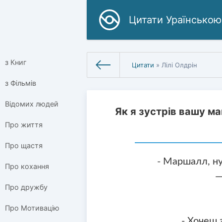
Цитати Ураїнською
з Книг
Цитати
» Лілі Олдрін
з Фільмів
Відомих людей
Як я зустрів вашу ма
Про життя
Про щастя
- Маршалл, ну
Про кохання
—
Про дружбу
Про Мотивацію
- Хочеш з