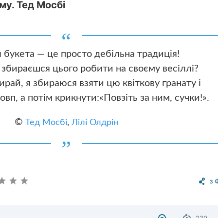
му. Тед Мосбі
 букета — це просто дебільна традиція!
 збираєшся цього робити на своєму весіллі?
бирай, я збираюся взяти цю квіткову гранату і
овп, а потім крикнути:«Повзіть за ним, сучки!».
©
Тед Мосбі
,
Лілі Олдрін
з 
239