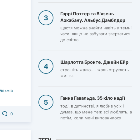
Гаррі Поттер та В'язень
Азкабану. Альбус Дамблдор
щастя можна знайти навіть у темні
часи, якщо не забувати звертатися
до світла.
Шарлотта Бронте. Джейн Ейр
страшіть жалю.... жаль отруюють
життя.
Фільмів
Ганна Гавальда. 35 кіло надії
тоді, в дитинстві, я любив усіх і
думав, що мене теж всі люблять. а
0
потім, коли мені виповнилося