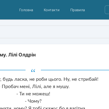
Головна
Контакти
Правила
му. Лілі Олдрін
, будь ласка, не роби цього. Ну, не стрибай!
 Пробач мені, Лілі, але я мушу.
- Ти не можеш!
- Чому?
нати, чому? Я тобі скажу: бо я вагітна.