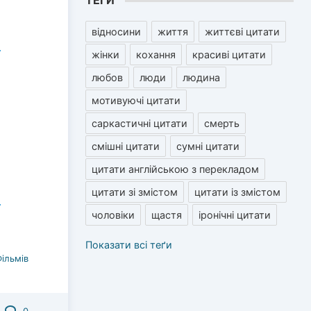
ТЕГИ
відносини
життя
життєві цитати
жінки
кохання
красиві цитати
любов
люди
людина
мотивуючі цитати
саркастичні цитати
смерть
смішні цитати
сумні цитати
цитати англійською з перекладом
цитати зі змістом
цитати із змістом
чоловіки
щастя
іронічні цитати
Показати всі теґи
Фільмів
0