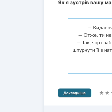
Як я зустрів вашу ма
— Кидання
— Отже, ти не
— Так, чорт за
шпурнути її в нат
Докладніше