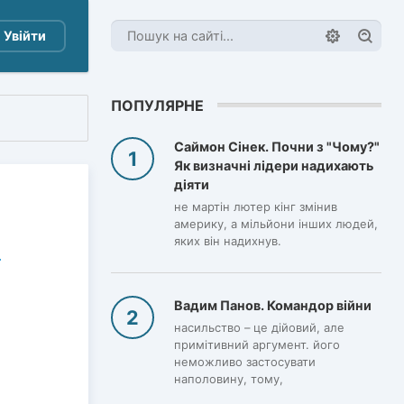
Увійти
ПОПУЛЯРНЕ
Саймон Сінек. Почни з "Чому?"
Як визначні лідери надихають
діяти
не мартін лютер кінг змінив
америку, а мільйони інших людей,
яких він надихнув.
Вадим Панов. Командор війни
насильство – це дійовий, але
примітивний аргумент. його
неможливо застосувати
наполовину, тому,