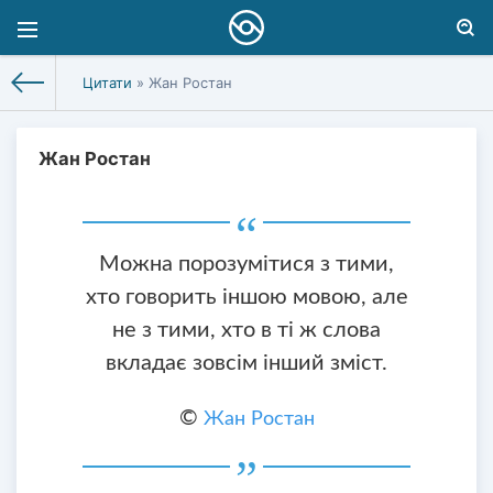
Цитати
» Жан Ростан
Жан Ростан
Можна порозумітися з тими,
хто говорить іншою мовою, але
не з тими, хто в ті ж слова
вкладає зовсім інший зміст.
©
Жан Ростан