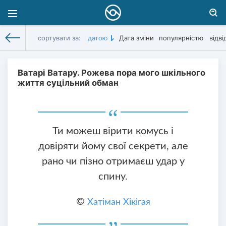
сортувати за:
датою
Дата зміни
популярністю
відв
Цитати
»
Про Школу
» Сторінка 13
Ватарі Ватару. Рожева пора мого шкільного
життя суцільний обман
Ти можеш вірити комусь і
довіряти йому свої секрети, але
рано чи пізно отримаєш удар у
спину.
©
Хатіман Хікігая