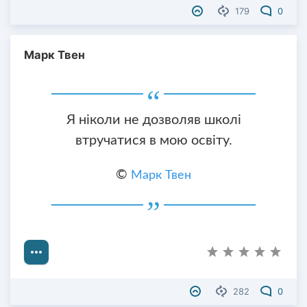
179
0
Марк Твен
Я ніколи не дозволяв школі
втручатися в мою освіту.
©
Марк Твен
282
0