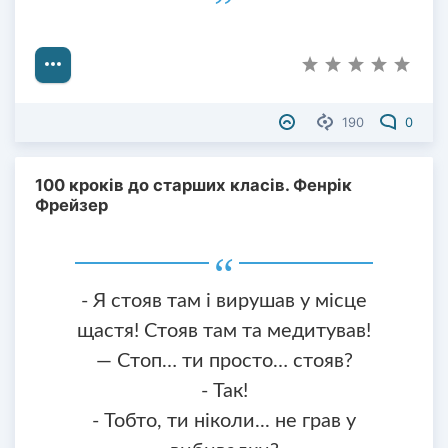
190
0
100 кроків до старших класів. Фенрік
Фрейзер
- Я стояв там і вирушав у місце
щастя! Стояв там та медитував!
— Стоп… ти просто… стояв?
- Так!
- Тобто, ти ніколи... не грав у