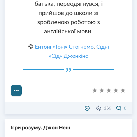
батька, переодягнувся, і
прийшов до школи зі
зробленою роботою з
англійської мови.
©
Ентоні «Тоні» Стогнемо
,
Сідні
«Сід» Дженкінс
269
0
Ігри розуму. Джон Неш