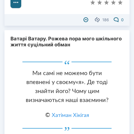
186
0
Ватарі Ватару. Рожева пора мого шкільного
життя суцільний обман
Ми самі не можемо бути
впевнені у своєму«я». Де тоді
знайти його? Чому цим
визначаються наші взаємини?
©
Хатіман Хікігая