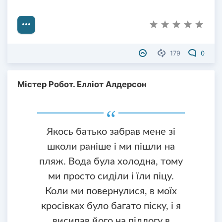
179
0
Містер Робот. Елліот Алдерсон
Якось батько забрав мене зі
школи раніше і ми пішли на
пляж. Вода була холодна, тому
ми просто сиділи і їли піцу.
Коли ми повернулися, в моїх
кросівках було багато піску, і я
висипав його на підлогу в