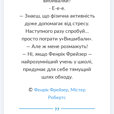
вибивалки?
- Е-е-е.
— Знаєш, що фізична активність
дуже допомагає від стресу.
Наступного разу спробуй...
просто пограти у«Вишибали».
— Але ж мене розмажуть!
— Ні, якщо Фенрік Фрейзер —
найрозумніший учень у школі,
придумає для себе тямущий
шлях обходу.
©
Фенрік Фрейзер
,
Містер
Робертс