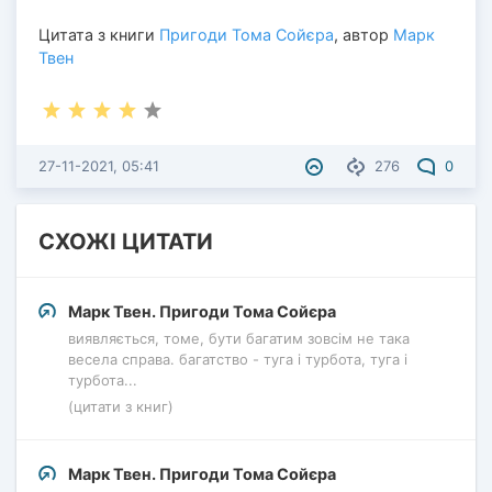
Цитата з книги
Пригоди Тома Сойєра
, автор
Марк
Твен
27-11-2021, 05:41
276
0
СХОЖІ ЦИТАТИ
Марк Твен. Пригоди Тома Сойєра
виявляється, томе, бути багатим зовсім не така
весела справа. багатство - туга і турбота, туга і
турбота...
(цитати з книг)
Марк Твен. Пригоди Тома Сойєра