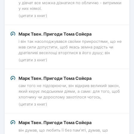
у дівчат все можна дізнатися по обличчю - витримки
у них ніякої.
(цитати з книг)
Марк Твен. Пригоди Тома Сойєра
і він так насолоджувався своїми прикростями, що не
мав сили допустити, щоб якась земна радість чи
дратівливі веселощі вторглися в його душу; він
(цитати з книг)
Марк Твен. Пригоди Тома Сойєра
сам того не підозрюючи, він відкрив великий закон,
який керує людськими діями, а саме: для того, щоб
хлопчику чи дорослому захотілося чогось,
(цитати з книг)
Марк Твен. Пригоди Тома Сойєра
він думав, що любить її без пам'яті, думав, що