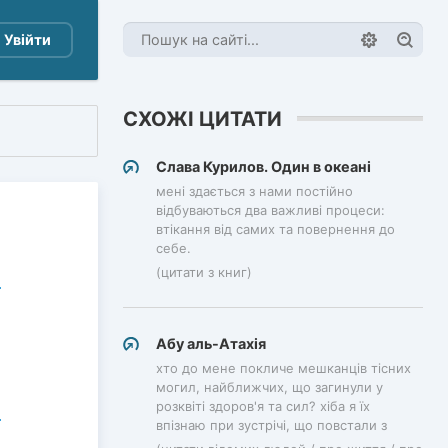
Увійти
СХОЖІ ЦИТАТИ
Слава Курилов. Один в океані
мені здається з нами постійно
відбуваються два важливі процеси:
втікання від самих та повернення до
себе.
(цитати з книг)
Абу аль-Атахія
хто до мене покличе мешканців тісних
могил, найближчих, що загинули у
розквіті здоров'я та сил? хіба я їх
впізнаю при зустрічі, що повстали з