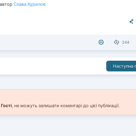
 автор
Слава Курилов
244
Наступна п
і
Гості
, не можуть залишати коментарі до цієї публікації.