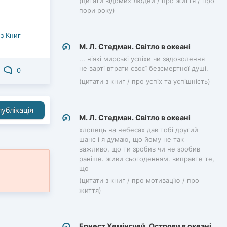
(цитати відомих людей / про життя / про
пори року)
з Книг
М. Л. Стедман. Світло в океані
... ніякі мирські успіхи чи задоволення
не варті втрати своєї безсмертної душі.
0
(цитати з книг / про успіх та успішність)
ублікація
М. Л. Стедман. Світло в океані
хлопець на небесах дав тобі другий
шанс і я думаю, що йому не так
важливо, що ти зробив чи не зробив
раніше. живи сьогоденням. виправте те,
що
(цитати з книг / про мотивацію / про
життя)
Ернест Хемінгуей. Острови в океані