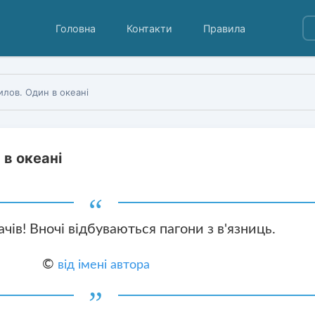
Головна
Контакти
Правила
илов. Один в океані
 в океані
качів! Вночі відбуваються пагони з в'язниць.
©
від імені автора