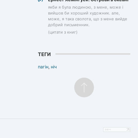
якби я була людиною, з мене, може і
вийшов би хороший художник. але,
може, я така сволота, що з мене вийде
добрий письменник.
(цитати з книг)
ТЕГИ
пагін
,
ніч