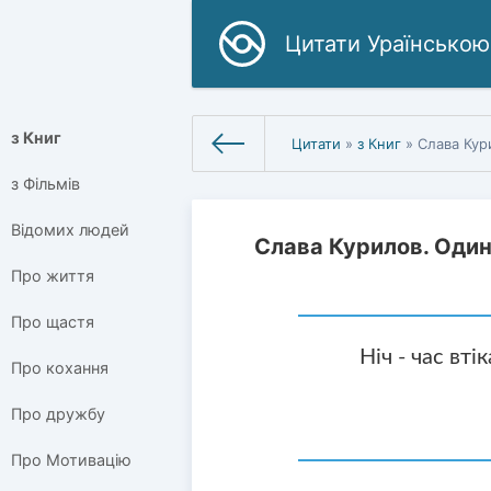
Цитати Ураїнською
з Книг
Цитати
»
з Книг
» Слава Кур
з Фільмів
Відомих людей
Слава Курилов. Один
Про життя
Про щастя
Ніч - час вті
Про кохання
Про дружбу
Про Мотивацію