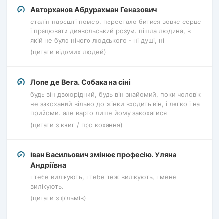
Авторханов Абдурахман Геназович
сталін нарешті помер. перестало битися вовче серце
і працювати диявольський розум. пішла людина, в
якій не було нічого людського - ні душі, ні
(цитати відомих людей)
Лопе де Вега. Собака на сіні
будь він двоюрідний, будь він знайомий, поки чоловік
не закоханий вільно до жінки входить він, і легко і на
прийоми. але варто лише йому закохатися
(цитати з книг / про кохання)
Іван Васильович змінює професію. Уляна
Андріївна
і тебе вилікують, і тебе теж вилікують, і мене
вилікують.
(цитати з фільмів)