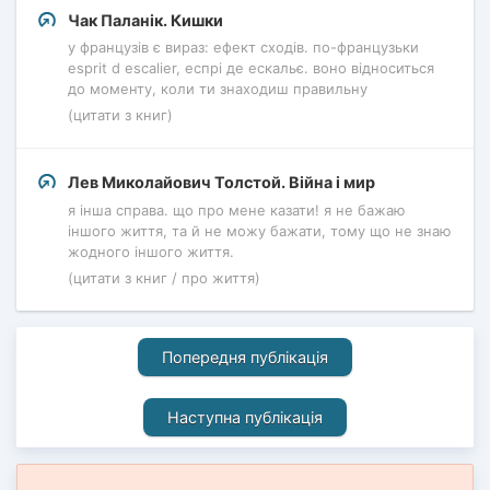
Чак Паланік. Кишки
у французів є вираз: ефект сходів. по-французьки
esprit d escalier, еспрі де ескальє. воно відноситься
до моменту, коли ти знаходиш правильну
(цитати з книг)
Лев Миколайович Толстой. Війна і мир
я інша справа. що про мене казати! я не бажаю
іншого життя, та й не можу бажати, тому що не знаю
жодного іншого життя.
(цитати з книг / про життя)
Попередня публікація
Наступна публікація