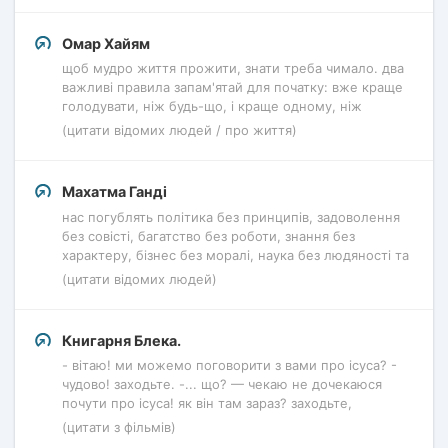
Омар Хайям
щоб мудро життя прожити, знати треба чимало. два
важливі правила запам'ятай для початку: вже краще
голодувати, ніж будь-що, і краще одному, ніж
(цитати відомих людей / про життя)
Махатма Ганді
нас погублять політика без принципів, задоволення
без совісті, багатство без роботи, знання без
характеру, бізнес без моралі, наука без людяності та
(цитати відомих людей)
Книгарня Блека.
- вітаю! ми можемо поговорити з вами про ісуса? -
чудово! заходьте. -... що? — чекаю не дочекаюся
почути про ісуса! як він там зараз? заходьте,
(цитати з фільмів)