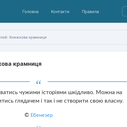
Головна
Контакти
Правила
клей. Книжкова крамниця
кова крамниця
ватись чужими історіями шкідливо. Можна на
тись глядачем і так і не створити свою власну.
©
Ебенезер