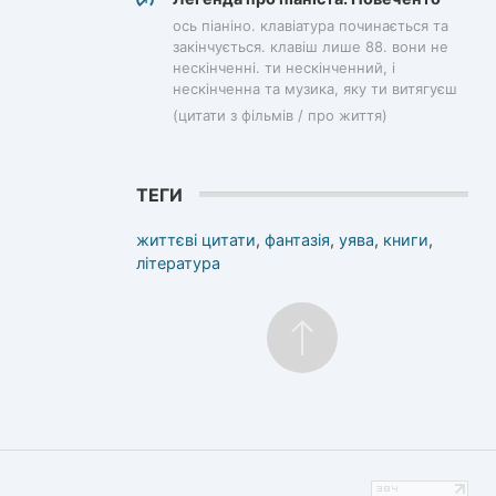
ось піаніно. клавіатура починається та
закінчується. клавіш лише 88. вони не
нескінченні. ти нескінченний, і
нескінченна та музика, яку ти витягуєш
(цитати з фільмів / про життя)
ТЕГИ
життєві цитати
,
фантазія
,
уява
,
книги
,
література