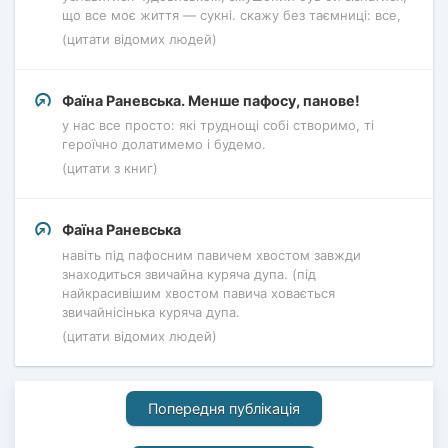
що все моє життя — сукні. скажу без таємниці: все,
(цитати відомих людей)
Фаїна Раневська. Менше пафосу, панове!
у нас все просто: які труднощі собі створимо, ті
героїчно долатимемо і будемо.
(цитати з книг)
Фаїна Раневська
навіть під пафосним павичем хвостом завжди
знаходиться звичайна куряча дупа. (під
найкрасивішим хвостом павича ховається
звичайнісінька куряча дупа.
(цитати відомих людей)
Попередня публікація