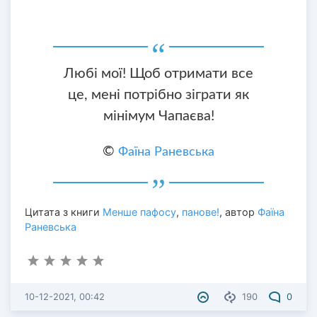
Любі мої! Щоб отримати все
це, мені потрібно зіграти як
мінімум Чапаєва!
©
Фаїна Раневська
Цитата з книги
Менше пафосу
,
панове!
, автор
Фаїна
Раневська
10-12-2021, 00:42
190
0