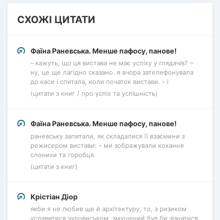
СХОЖІ ЦИТАТИ
Фаїна Раневська. Менше пафосу, панове!
– кажуть, що ця вистава не має успіху у глядачів? –
ну, це ще лагідно сказано. я вчора зателефонувала
до каси і спитала, коли початок вистави. - і
(цитати з книг / про успіх та успішність)
Фаїна Раневська. Менше пафосу, панове!
раневську запитали, як складалися її взаємини з
режисером вистави: – ми зображували кохання
слонихи та горобця.
(цитати з книг)
Крістіан Діор
якби я не любив ще й архітектуру, то, з ризиком
уславитися чудовиськом, змушений був би зізнатися,