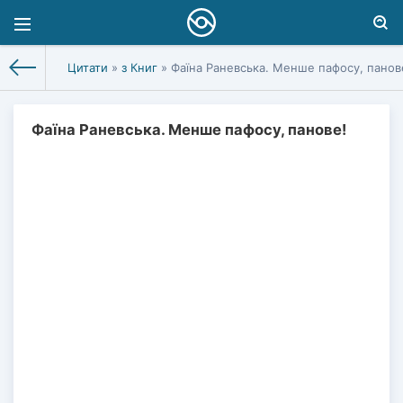
Цитати
»
з Книг
» Фаїна Раневська. Менше пафосу, панов
Фаїна Раневська. Менше пафосу, панове!