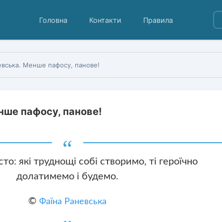
Головна
Контакти
Правила
евська. Менше пафосу, панове!
нше пафосу, панове!
сто: які труднощі собі створимо, ті героїчно
долатимемо і будемо.
©
Фаїна Раневська