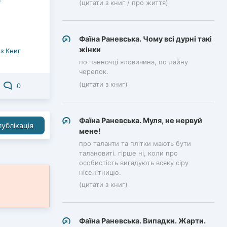
(цитати з книг / про життя)
Фаїна Раневська. Чому всі дурні такі
жінки
з Книг
по панночці яловичина, по лайну
черепок.
(цитати з книг)
0
Фаїна Раневська. Муля, не нервуй
ублікація
мене!
про таланти та плітки мають бути
талановиті. гірше ні, коли про
особистість вигадують всяку сіру
нісенітницю.
(цитати з книг)
Фаїна Раневська. Випадки. Жарти.