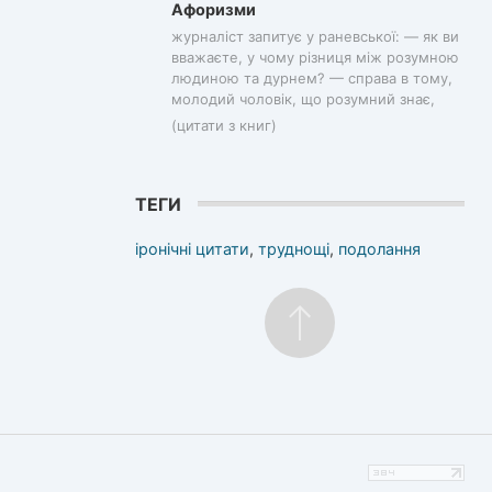
Афоризми
журналіст запитує у раневської: — як ви
вважаєте, у чому різниця між розумною
людиною та дурнем? — справа в тому,
молодий чоловік, що розумний знає,
(цитати з книг)
ТЕГИ
іронічні цитати
,
труднощі
,
подолання