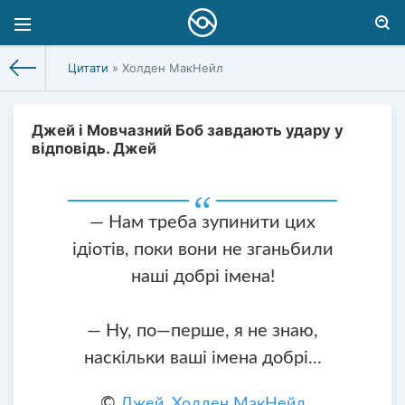
Цитати
» Холден МакНейл
Джей і Мовчазний Боб завдають удару у
відповідь. Джей
— Нам треба зупинити цих
ідіотів, поки вони не зганьбили
наші добрі імена!
— Ну, по—перше, я не знаю,
наскільки ваші імена добрі...
©
Джей
,
Холден МакНейл