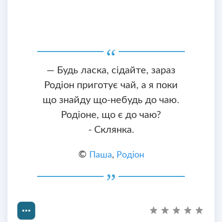
— Будь ласка, сідайте, зараз
Родіон приготує чай, а я поки
що знайду що-небудь до чаю.
Родіоне, що є до чаю?
- Склянка.
©
Паша
,
Родіон