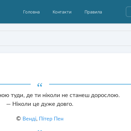
Головна
Контакти
Правила
ною туди, де ти ніколи не станеш дорослою.
— Ніколи це дуже довго.
©
Венді
,
Пітер Пен