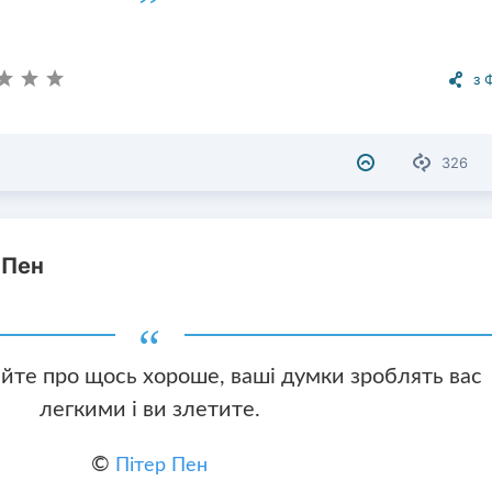
з 
326
 Пен
йте про щось хороше, ваші думки зроблять вас
легкими і ви злетите.
©
Пітер Пен