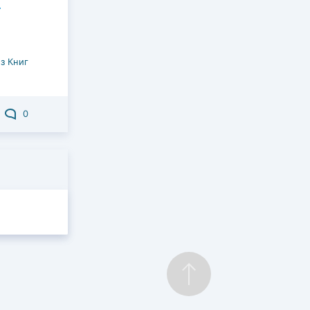
з Книг
0