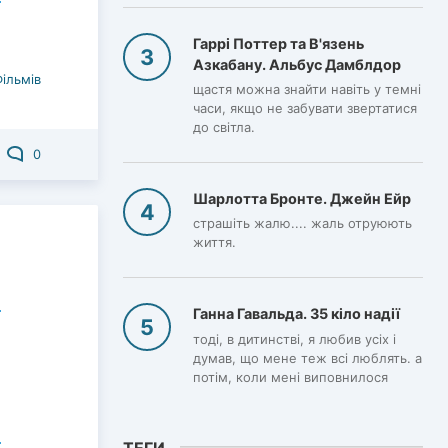
Гаррі Поттер та В'язень
Азкабану. Альбус Дамблдор
Фільмів
щастя можна знайти навіть у темні
часи, якщо не забувати звертатися
до світла.
0
Шарлотта Бронте. Джейн Ейр
страшіть жалю.... жаль отруюють
життя.
Ганна Гавальда. 35 кіло надії
тоді, в дитинстві, я любив усіх і
думав, що мене теж всі люблять. а
потім, коли мені виповнилося