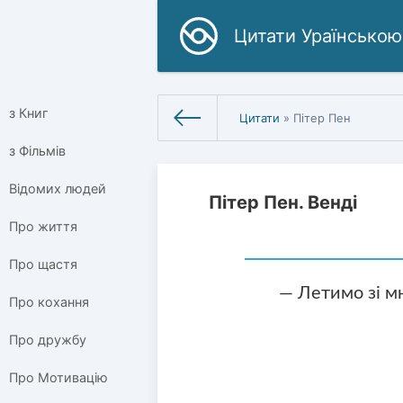
Цитати Ураїнською
з Книг
Цитати
» Пітер Пен
з Фільмів
Відомих людей
Пітер Пен. Венді
Про життя
Про щастя
— Летимо зі м
Про кохання
Про дружбу
Про Мотивацію