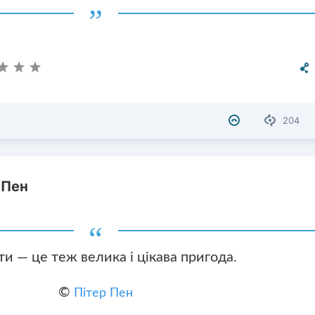
204
 Пен
и — це теж велика і цікава пригода.
©
Пітер Пен