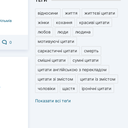
ТЕГИ
відносини
життя
життєві цитати
Фільмів
жінки
кохання
красиві цитати
любов
люди
людина
мотивуючі цитати
0
саркастичні цитати
смерть
смішні цитати
сумні цитати
цитати англійською з перекладом
цитати зі змістом
цитати із змістом
чоловіки
щастя
іронічні цитати
Показати всі теґи