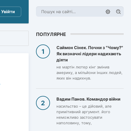
Увійти
ПОПУЛЯРНЕ
Саймон Сінек. Почни з "Чому?"
Як визначні лідери надихають
діяти
не мартін лютер кінг змінив
америку, а мільйони інших людей,
яких він надихнув.
Вадим Панов. Командор війни
насильство – це дійовий, але
примітивний аргумент. його
неможливо застосувати
наполовину, тому,