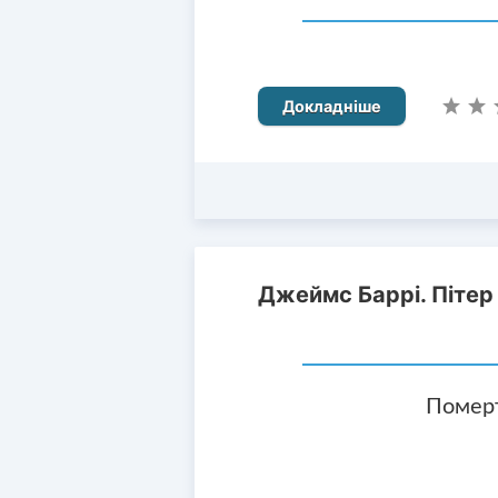
Докладніше
Джеймс Баррі. Пітер
Померт