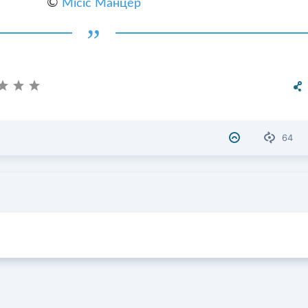
©
Місіс Манцер
64