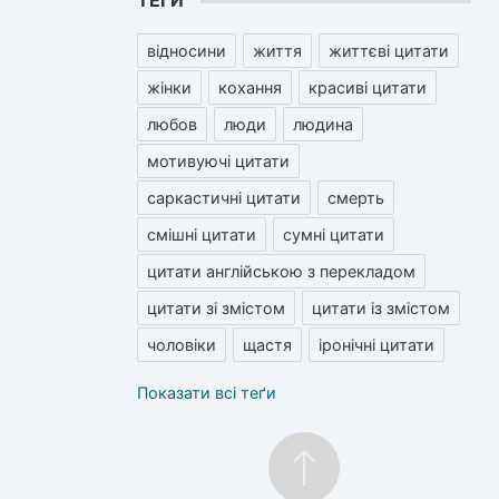
ТЕГИ
відносини
життя
життєві цитати
жінки
кохання
красиві цитати
любов
люди
людина
мотивуючі цитати
саркастичні цитати
смерть
смішні цитати
сумні цитати
цитати англійською з перекладом
цитати зі змістом
цитати із змістом
чоловіки
щастя
іронічні цитати
Показати всі теґи