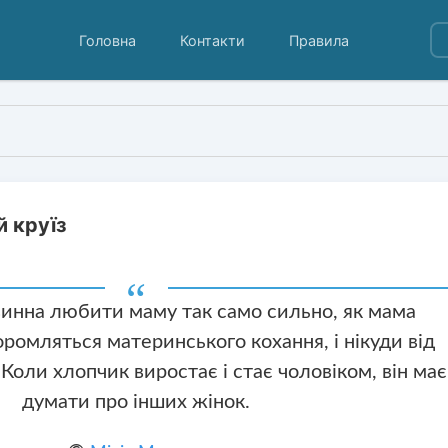
Головна
Контакти
Правила
й круїз
винна любити маму так само сильно, як мама
оромляться материнського кохання, і нікуди від
 Коли хлопчик виростає і стає чоловіком, він має
думати про інших жінок.