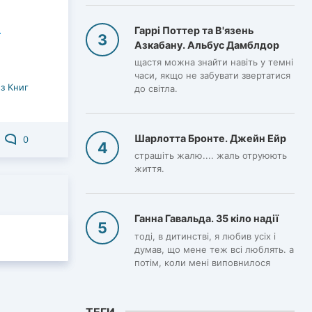
Гаррі Поттер та В'язень
Азкабану. Альбус Дамблдор
щастя можна знайти навіть у темні
часи, якщо не забувати звертатися
з Книг
до світла.
Шарлотта Бронте. Джейн Ейр
0
страшіть жалю.... жаль отруюють
життя.
Ганна Гавальда. 35 кіло надії
тоді, в дитинстві, я любив усіх і
думав, що мене теж всі люблять. а
потім, коли мені виповнилося