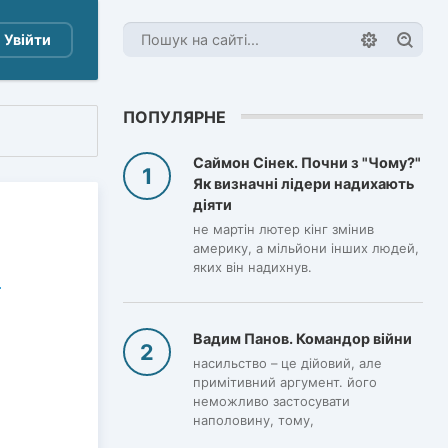
Увійти
ПОПУЛЯРНЕ
Саймон Сінек. Почни з "Чому?"
Як визначні лідери надихають
діяти
не мартін лютер кінг змінив
америку, а мільйони інших людей,
яких він надихнув.
Вадим Панов. Командор війни
насильство – це дійовий, але
примітивний аргумент. його
неможливо застосувати
наполовину, тому,