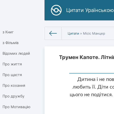
Цитати Ураїнською
з Книг
Цитати
» Місіс Манцер
з Фільмів
Відомих людей
Трумен Капоте. Літні
Про життя
Про щастя
Дитина і не по
Про кохання
любить її. Діти с
цього не подітися.
Про дружбу
Про Мотивацію