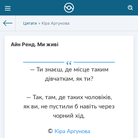
Цитати
» Кіра Аргунова
Айн Ренд. Ми живі
— Ти знаєш, де місце таким
дівчаткам, як ти?
— Так, там, де таких чоловіків,
як ви, не пустили б навіть через
чорний хід.
©
Кіра Аргунова