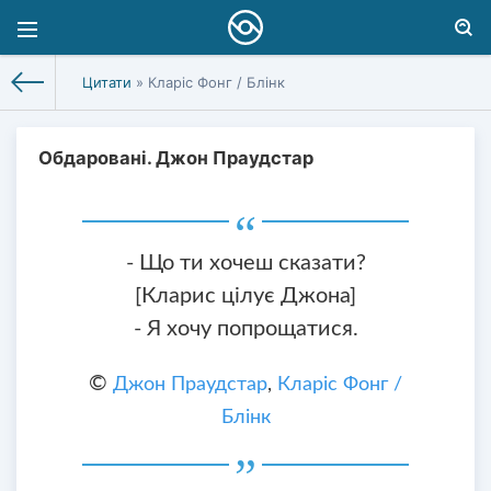
Цитати
» Кларіс Фонг / Блінк
Обдаровані. Джон Праудстар
- Що ти хочеш сказати?
[Кларис цілує Джона]
- Я хочу попрощатися.
©
Джон Праудстар
,
Кларіс Фонг /
Блінк