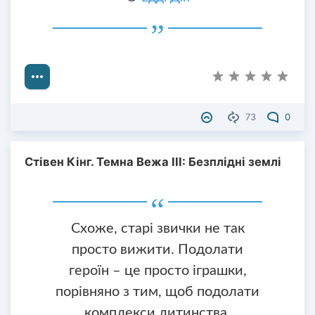
73
0
Стівен Кінг. Темна Вежа III: Безплідні землі
Схоже, старі звички не так
просто вижити. Подолати
героїн – це просто іграшки,
порівняно з тим, щоб подолати
комплекси дитинства.