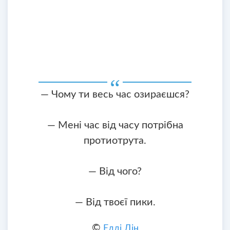
— Чому ти весь час озираєшся?
— Мені час від часу потрібна
протиотрута.
— Від чого?
— Від твоєї пики.
©
Едді Дін