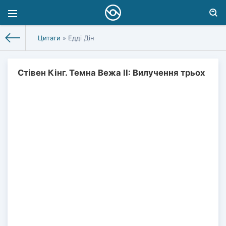
Цитати
» Едді Дін
Стівен Кінг. Темна Вежа II: Вилучення трьох