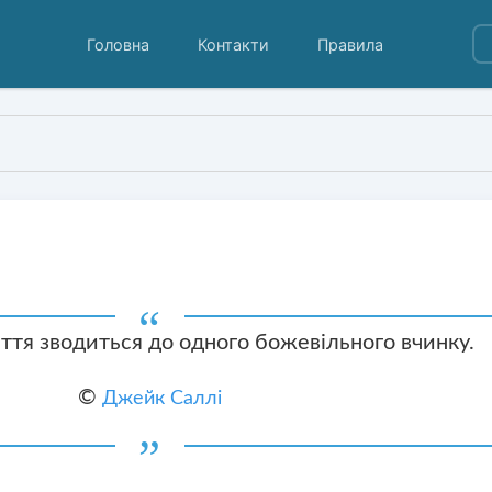
Головна
Контакти
Правила
иття зводиться до одного божевільного вчинку.
©
Джейк Саллі