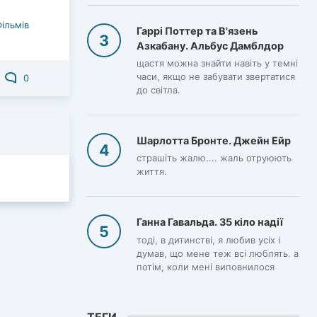
Фільмів
Гаррі Поттер та В'язень
Азкабану. Альбус Дамблдор
щастя можна знайти навіть у темні
часи, якщо не забувати звертатися
0
до світла.
Шарлотта Бронте. Джейн Ейр
страшіть жалю.... жаль отруюють
життя.
Ганна Гавальда. 35 кіло надії
тоді, в дитинстві, я любив усіх і
думав, що мене теж всі люблять. а
потім, коли мені виповнилося