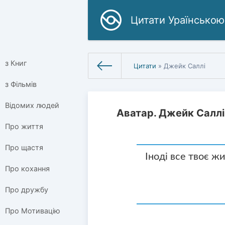
Цитати Ураїнською
з Книг
Цитати
» Джейк Саллі
з Фільмів
Відомих людей
Аватар. Джейк Саллі
Про життя
Про щастя
Іноді все твоє ж
Про кохання
Про дружбу
Про Мотивацію