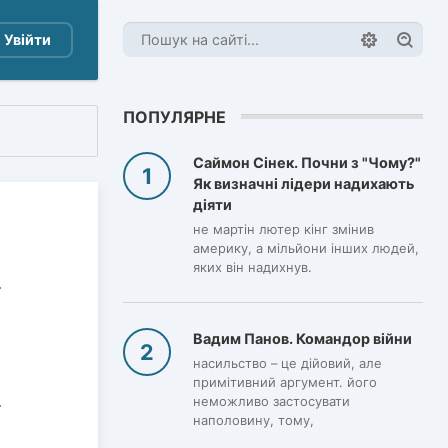
Увійти
ПОПУЛЯРНЕ
Саймон Сінек. Почни з "Чому?"
Як визначні лідери надихають
діяти
не мартін лютер кінг змінив
америку, а мільйони інших людей,
яких він надихнув.
Вадим Панов. Командор війни
насильство – це дійовий, але
примітивний аргумент. його
неможливо застосувати
наполовину, тому,