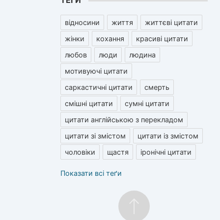
ТЕГИ
відносини
життя
життєві цитати
жінки
кохання
красиві цитати
любов
люди
людина
мотивуючі цитати
саркастичні цитати
смерть
смішні цитати
сумні цитати
цитати англійською з перекладом
цитати зі змістом
цитати із змістом
чоловіки
щастя
іронічні цитати
Показати всі теґи