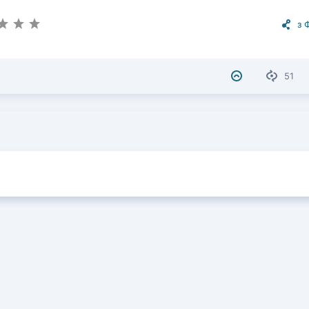
з 
51