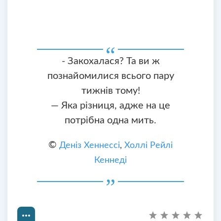
- Закохалася? Та ви ж
познайомилися всього пару
тижнів тому!
— Яка різниця, адже на це
потрібна одна мить.
©
Деніз Хеннессі
,
Холлі Рейлі
Кеннеді