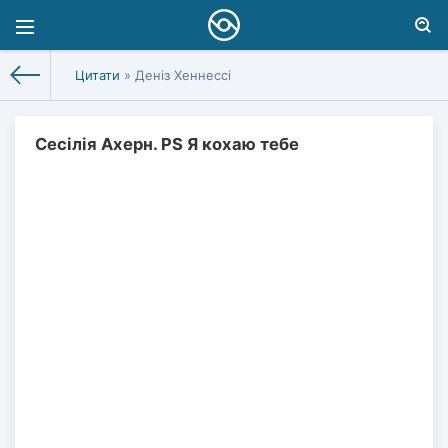
Цитати
» Деніз Хеннессі
Сесілія Ахерн. PS Я кохаю тебе