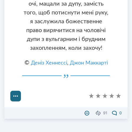
очі, мацали за дупу, замість
того, щоб потиснути мені руку,
я заслужила божественне
право вирячитися на чоловічі
дупи з вульгарним і брудним
захопленням, коли захочу!
©
Деніз Хеннессі
,
Джон Маккарті
91
0