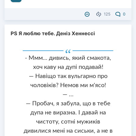
125
0
PS Я люблю тебе. Деніз Хеннессі
- Ммм... дивись, який смакота,
хоч каву на дупі подавай!
— Навіщо так вульгарно про
чоловіків? Немов ми м'ясо!
— …
— Пробач, я забула, що в тебе
дупа не виразна. І давай на
чистоту, сотні мужиків
дивилися мені на сиськи, а не в