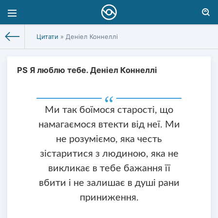
Цитати
» Деніел Коннеллі
PS Я люблю тебе. Деніел Коннеллі
Ми так боїмося старості, що
намагаємося втекти від неї. Ми
не розуміємо, яка честь
зістаритися з людиною, яка не
викликає в тебе бажання її
вбити і не залишає в душі рани
приниження.