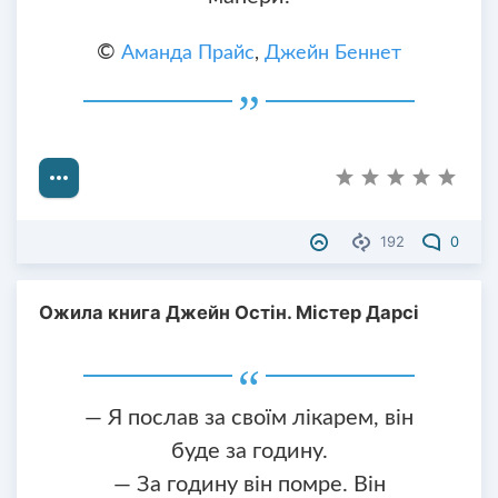
©
Аманда Прайс
,
Джейн Беннет
192
0
Ожила книга Джейн Остін. Містер Дарсі
— Я послав за своїм лікарем, він
буде за годину.
— За годину він помре. Він