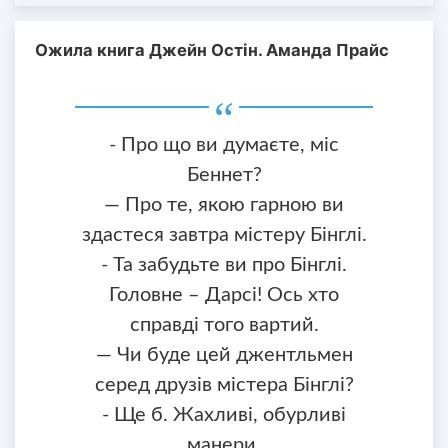
Ожила книга Джейн Остін. Аманда Прайс
- Про що ви думаєте, міс
Беннет?
— Про те, якою гарною ви
здастеся завтра містеру Бінглі.
- Та забудьте ви про Бінглі.
Головне – Дарсі! Ось хто
справді того вартий.
— Чи буде цей джентльмен
серед друзів містера Бінглі?
- Ще б. Жахливі, обурливі
манери.