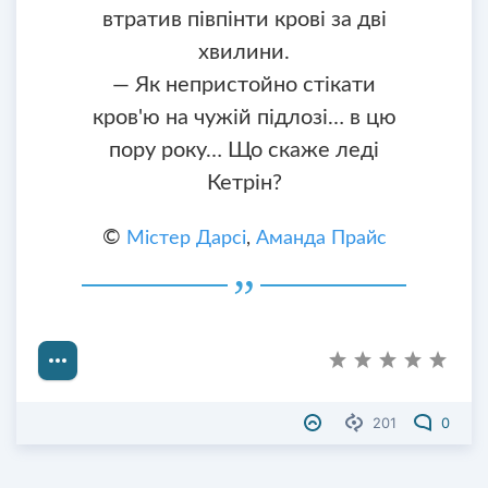
втратив півпінти крові за дві
хвилини.
— Як непристойно стікати
кров'ю на чужій підлозі… в цю
пору року… Що скаже леді
Кетрін?
©
Містер Дарсі
,
Аманда Прайс
201
0