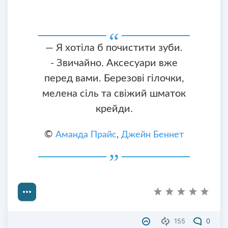
— Я хотіла б почистити зуби.
- Звичайно. Аксесуари вже
перед вами. Березові гілочки,
мелена сіль та свіжий шматок
крейди.
©
Аманда Прайс
,
Джейн Беннет
155
0