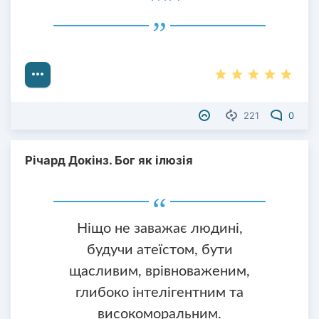
221
0
Річард Докінз. Бог як ілюзія
Ніщо не заважає людині,
будучи атеїстом, бути
щасливим, врівноваженим,
глибоко інтелігентним та
високоморальним.