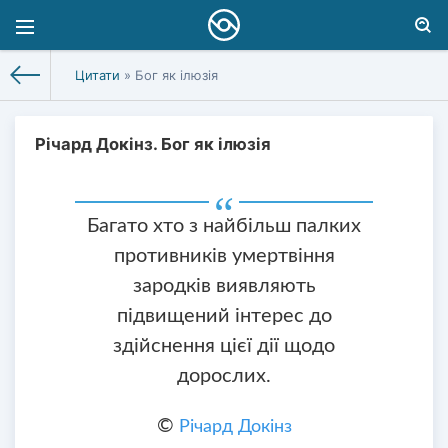
Цитати
» Бог як ілюзія
Річард Докінз. Бог як ілюзія
Багато хто з найбільш палких
противників умертвіння
зародків виявляють
підвищений інтерес до
здійснення цієї дії щодо
дорослих.
©
Річард Докінз