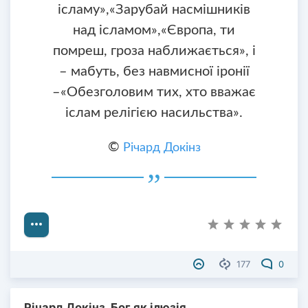
ісламу»,«Зарубай насмішників
над ісламом»,«Європа, ти
помреш, гроза наближається», і
– мабуть, без навмисної іронії
–«Обезголовим тих, хто вважає
іслам релігією насильства».
©
Річард Докінз
177
0
Річард Докінз. Бог як ілюзія