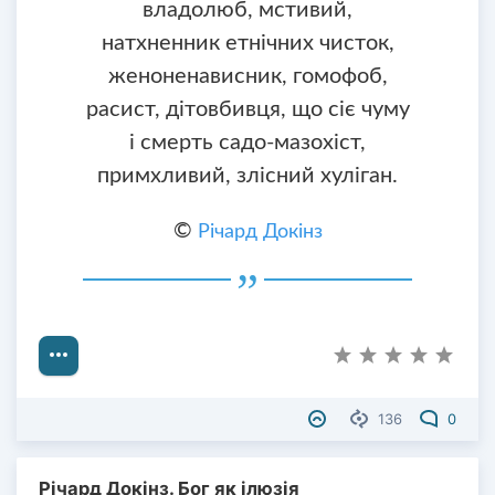
владолюб, мстивий,
натхненник етнічних чисток,
женоненависник, гомофоб,
расист, дітовбивця, що сіє чуму
і смерть садо-мазохіст,
примхливий, злісний хуліган.
©
Річард Докінз
136
0
Річард Докінз. Бог як ілюзія