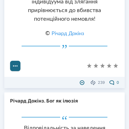
індивідуума від злягання
прирівнюється до вбивства
потенційного немовля!
©
Річард Докінз
239
0
Річард Докінз. Бог як ілюзія
Відповідальність за наведення