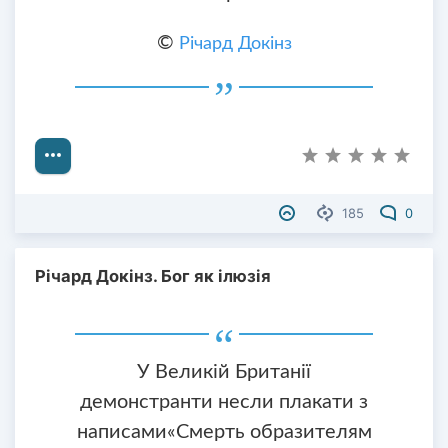
©
Річард Докінз
185
0
Річард Докінз. Бог як ілюзія
У Великій Британії
демонстранти несли плакати з
написами«Смерть образителям