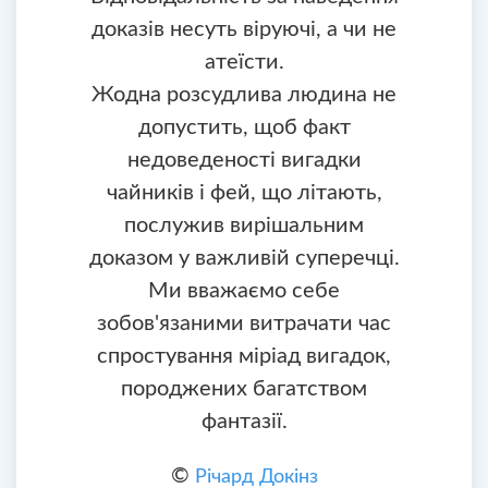
доказів несуть віруючі, а чи не
атеїсти.
Жодна розсудлива людина не
допустить, щоб факт
недоведеності вигадки
чайників і фей, що літають,
послужив вирішальним
доказом у важливій суперечці.
Ми вважаємо себе
зобов'язаними витрачати час
спростування міріад вигадок,
породжених багатством
фантазії.
©
Річард Докінз