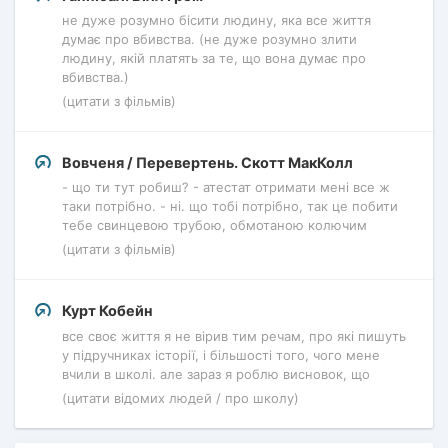
не дуже розумно бісити людину, яка все життя
думає про вбивства. (не дуже розумно злити
людину, якій платять за те, що вона думає про
вбивства.)
(цитати з фільмів)
Вовченя / Перевертень. Скотт МакКолл
- що ти тут робиш? - атестат отримати мені все ж
таки потрібно. - ні. що тобі потрібно, так це побити
тебе свинцевою трубою, обмотаною колючим
(цитати з фільмів)
Курт Кобейн
все своє життя я не вірив тим речам, про які пишуть
у підручниках історії, і більшості того, чого мене
вчили в школі. але зараз я роблю висновок, що
(цитати відомих людей / про школу)