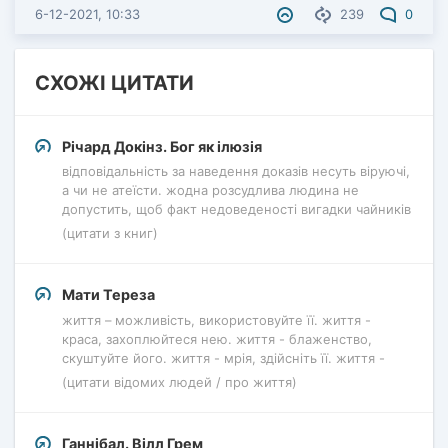
6-12-2021, 10:33
239
0
СХОЖІ ЦИТАТИ
Річард Докінз. Бог як ілюзія
відповідальність за наведення доказів несуть віруючі,
а чи не атеїсти. жодна розсудлива людина не
допустить, щоб факт недоведеності вигадки чайників
(цитати з книг)
Мати Тереза
життя – можливість, використовуйте її. життя -
краса, захоплюйтеся нею. життя - блаженство,
скуштуйте його. життя - мрія, здійсніть її. життя -
(цитати відомих людей / про життя)
Ганнібал. Вілл Грем