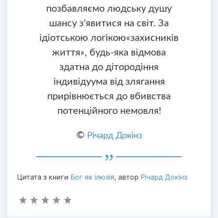
позбавляємо людську душу
шансу з'явитися на світ. За
ідіотською логікою«захисників
життя», будь-яка відмова
здатна до дітородіння
індивідуума від злягання
прирівнюється до вбивства
потенційного немовля!
©
Річард Докінз
Цитата з книги
Бог як ілюзія
, автор
Річард Докінз