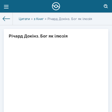
Цитати
»
з Книг
» Річард Докінз. Бог як ілюзія
Річард Докінз. Бог як ілюзія