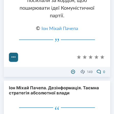
посилали за кордон, щоб
поширювати ідеї Комуністичної
партії.
©
Іон Міхай Пачепа
149
0
Іон Міхай Пачепа. Дезінформація. Таємна
стратегія абсолютної влади