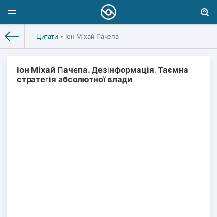
Цитати
» Іон Міхай Пачепа
Іон Міхай Пачепа. Дезінформація. Таємна
стратегія абсолютної влади