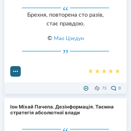
Брехня, повторена сто разів,
стає правдою.
©
Мао Цзедун
73
0
Іон Міхай Пачепа. Дезінформація. Таємна
стратегія абсолютної влади