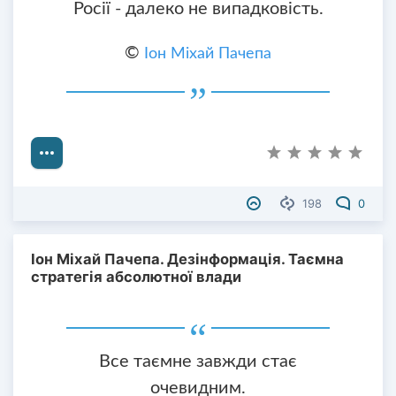
Росії - далеко не випадковість.
©
Іон Міхай Пачепа
198
0
Іон Міхай Пачепа. Дезінформація. Таємна
стратегія абсолютної влади
Все таємне завжди стає
очевидним.