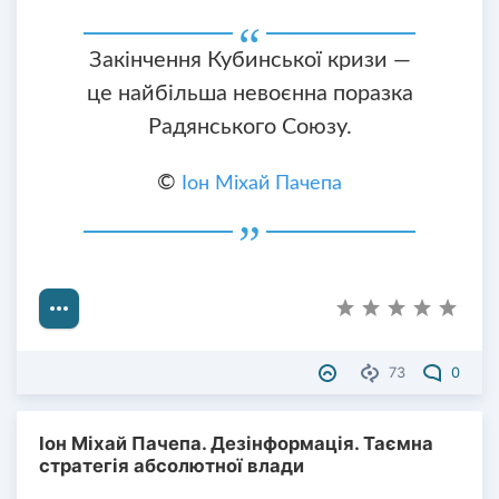
Закінчення Кубинської кризи —
це найбільша невоєнна поразка
Радянського Союзу.
©
Іон Міхай Пачепа
73
0
Іон Міхай Пачепа. Дезінформація. Таємна
стратегія абсолютної влади