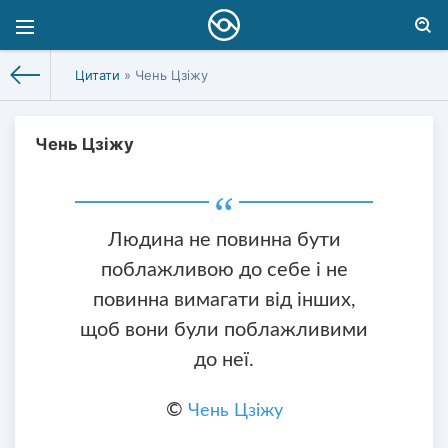
Цитати
» Чень Цзіжу
Чень Цзіжу
Людина не повинна бути
поблажливою до себе і не
повинна вимагати від інших,
щоб вони були поблажливими
до неї.
©
Чень Цзіжу