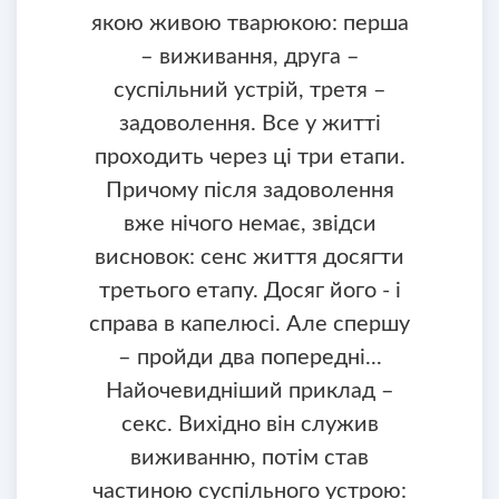
якою живою тварюкою: перша
– виживання, друга –
суспільний устрій, третя –
задоволення. Все у житті
проходить через ці три етапи.
Причому після задоволення
вже нічого немає, звідси
висновок: сенс життя досягти
третього етапу. Досяг його - і
справа в капелюсі. Але спершу
– пройди два попередні...
Найочевидніший приклад –
секс. Вихідно він служив
виживанню, потім став
частиною суспільного устрою: