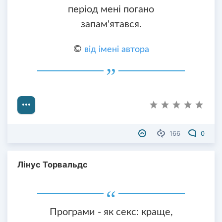
період мені погано
запам'ятався.
©
від імені автора
166
0
Лінус Торвальдс
Програми - як секс: краще,