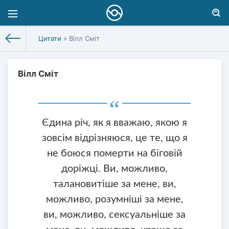
Цитати
» Вілл Сміт
Вілл Сміт
Єдина річ, як я вважаю, якою я
зовсім відрізняюся, це те, що я
не боюся померти на біговій
доріжці. Ви, можливо,
талановитіше за мене, ви,
можливо, розумніші за мене,
ви, можливо, сексуальніше за