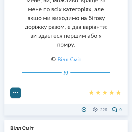
мене, ви, можливо, краще за
мене по всіх категоріях, але
якщо ми виходимо на бігову
доріжку разом, є два варіанти:
ви здаєтеся першим або я
помру.
©
Вілл Сміт
229
0
Вілл Сміт