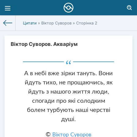
Цитати
» Віктор Суворов » Сторінка 2
Віктор Суворов. Акваріум
А в небі вже зірки тануть. Вони
йдуть тихо, не прощаючись, як
йдуть з нашого життя люди,
спогади про які солодким
болем турбують наші черстві
душі.
©
Віктор Суворов