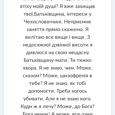
втіху моїй душі? Я вже захищав
твої,Батьківщина, інтереси у
Чехословаччині. Неприємне
заняття прямо скажемо. Я
вилітаю все вище і вище. З
недосяжної дзвінкої висоти я
дивлюся на свою нещасну
Батьківщину-мати. Ти тяжко
хвора. Я не знаю, чим. Може,
сказом? Може, шизофренія в
тебе? Я не знаю, як тобі
допомогти. Треба когось
убивати. Але я не знаю кого.
Куди ж я лечу? Може, до Бога?
Бога немає! А може, все-таки