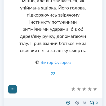
міцно, але він звивається, як
упіймана ящірка. Його голова,
підкоряючись звірячому
інстинкту потужними
ритмічними ударами, б'є об
дерев'яну ручку, допомагаючи
тілу. Прив'язаний б'ється не за
своє життя, а за легку смерть.
©
Віктор Суворов
178
0