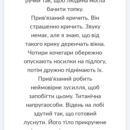
ручки так, щоб людина могла
бачити топку.
Прив'язаний кричить. Він
страшенно кричить. Звуку
немає, але я знаю, що від
такого крику деренчать вікна.
Чотири кочегари обережно
опускають носилки на підлогу,
потім дружно піднімають їх.
Прив'язаний робить
неймовірне зусилля, щоб
запобігти цьому. Титанічна
напругаособи. Відень на лобі
здутий так, що готовий
луснути. Його тіло прикручене