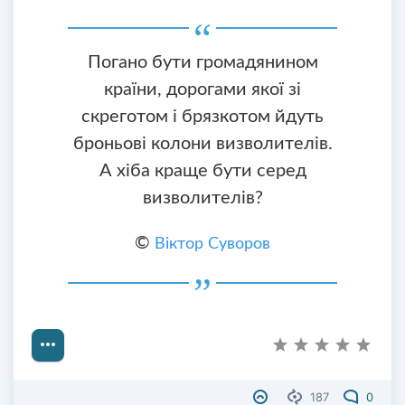
Погано бути громадянином
країни, дорогами якої зі
скреготом і брязкотом йдуть
броньові колони визволителів.
А хіба краще бути серед
визволителів?
©
Віктор Суворов
187
0