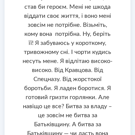
став би героєм. Мені не шкода
віддати своє життя, і воно мені
зовсім не потрібне. Візьміть,
кому вона потрібна. Ну, беріть
її! Я забуваюсь у короткому,
тривожному сні. І чорти кудись
несуть мене. Я відлітаю високо-
високо. Від Кравцова. Від
Спецназу. Від жорстокої
боротьби. Я ладен боротися. Я
готовий гризти горлянки. Але
навіщо це все? Битва за владу –
це зовсім не битва за
Батьківщину. А битва за
Батьківщину — чи дасть вона