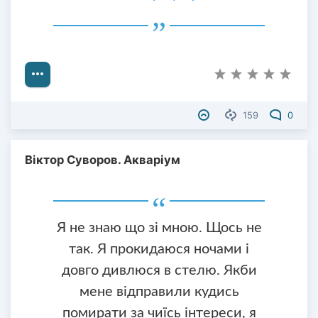
159
0
Віктор Суворов. Акваріум
Я не знаю що зі мною. Щось не
так. Я прокидаюся ночами і
довго дивлюся в стелю. Якби
мене відправили кудись
помирати за чиїсь інтереси, я