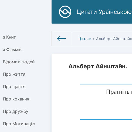
Цитати Ураїнською
з Книг
Цитати
» Альберт Айнштай
з Фільмів
Відомих людей
Альберт Айнштайн.
Про життя
Про щастя
Прагніть н
Про кохання
Про дружбу
Про Мотивацію