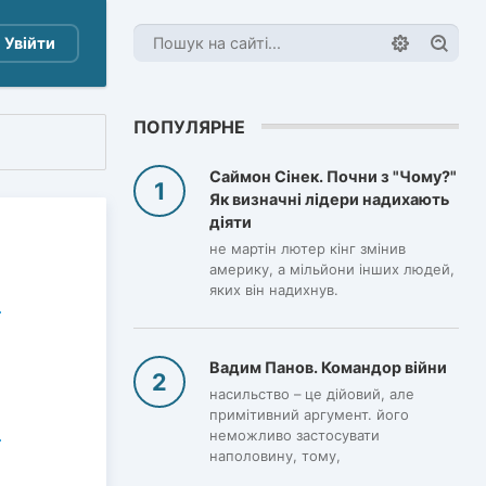
Увійти
ПОПУЛЯРНЕ
Саймон Сінек. Почни з "Чому?"
Як визначні лідери надихають
діяти
не мартін лютер кінг змінив
америку, а мільйони інших людей,
яких він надихнув.
Вадим Панов. Командор війни
насильство – це дійовий, але
примітивний аргумент. його
неможливо застосувати
наполовину, тому,