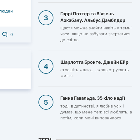
 людей
Гаррі Поттер та В'язень
Азкабану. Альбус Дамблдор
щастя можна знайти навіть у темні
часи, якщо не забувати звертатися
0
до світла.
Шарлотта Бронте. Джейн Ейр
страшіть жалю.... жаль отруюють
життя.
Ганна Гавальда. 35 кіло надії
тоді, в дитинстві, я любив усіх і
думав, що мене теж всі люблять. а
потім, коли мені виповнилося