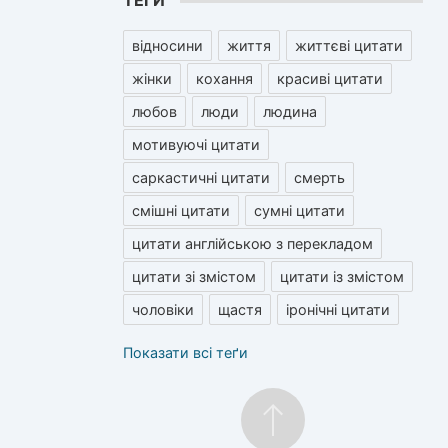
ТЕГИ
відносини
життя
життєві цитати
жінки
кохання
красиві цитати
любов
люди
людина
мотивуючі цитати
саркастичні цитати
смерть
смішні цитати
сумні цитати
цитати англійською з перекладом
цитати зі змістом
цитати із змістом
чоловіки
щастя
іронічні цитати
Показати всі теґи