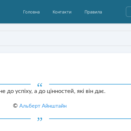
Головна
Контакти
Правила
н
е до успіху, а до цінностей, які він дає.
©
Альберт Айнштайн