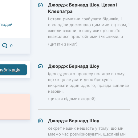
Джордж Бернард Шоу. Цезар і
Клеопатра
і стали римляни грабувати бідняків, і
 людей
оволоділи досконало цим мистецтвом, і
завели закони, в силу яких діяння їх
вважалися пристойними і чесними. а
(цитати з книг)
0
Джордж Бернард Шоу
ублікація
ідея судового процесу полягає в тому,
що якщо змусити двох брехунів
викривати один одного, правда випливе
назовні.
(цитати відомих людей)
Джордж Бернард Шоу
секрет наших нещасть у тому, що ми
маємо час розмірковувати, щасливі ми