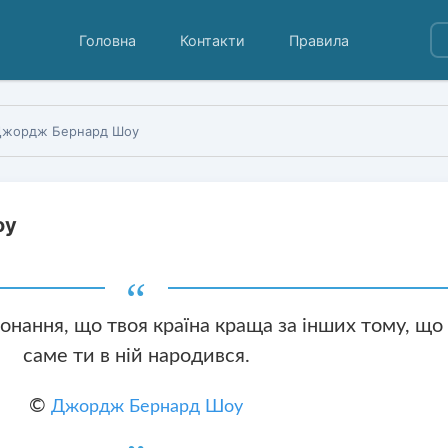
Головна
Контакти
Правила
Джордж Бернард Шоу
оу
онання, що твоя країна краща за інших тому, що
саме ти в ній народився.
©
Джордж Бернард Шоу