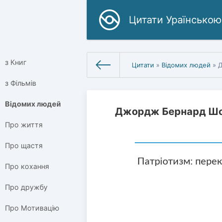
Цитати Ураїнською
з Книг
Цитати
»
Відомих людей
» 
з Фільмів
Відомих людей
Джордж Бернард Ш
Про життя
Про щастя
Патріотизм: перек
Про кохання
Про дружбу
Про Мотивацію