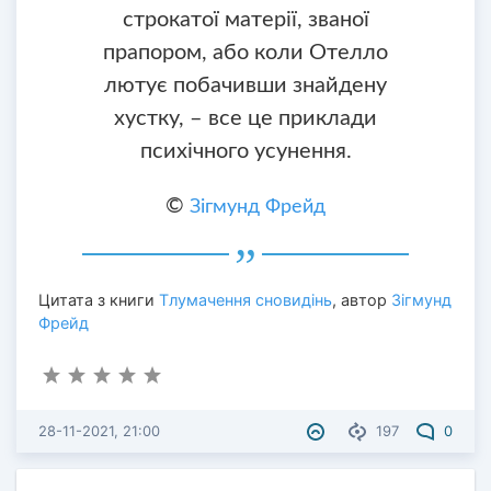
строкатої матерії, званої
прапором, або коли Отелло
лютує побачивши знайдену
хустку, – все це приклади
психічного усунення.
©
Зігмунд Фрейд
Цитата з книги
Тлумачення сновидінь
, автор
Зігмунд
Фрейд
28-11-2021, 21:00
197
0