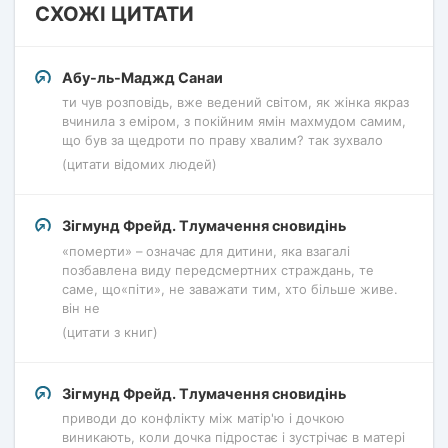
СХОЖІ ЦИТАТИ
Абу-ль-Маджд Санаи
ти чув розповідь, вже ведений світом, як жінка якраз
вчинила з еміром, з покійним ямін махмудом самим,
що був за щедроти по праву хвалим? так зухвало
(цитати відомих людей)
Зігмунд Фрейд. Тлумачення сновидінь
«померти» – означає для дитини, яка взагалі
позбавлена ​​виду передсмертних страждань, те
саме, що«піти», не заважати тим, хто більше живе.
він не
(цитати з книг)
Зігмунд Фрейд. Тлумачення сновидінь
приводи до конфлікту між матір'ю і дочкою
виникають, коли дочка підростає і зустрічає в матері