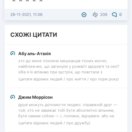
28-11-2021, 11:06
209
0
СХОЖІ ЦИТАТИ
Абу аль-Атахія
хто до мене покличе мешканців тісних могил,
найближчих, що загинули у розквіті здоров'я та сил?
хіба я їх впізнаю при зустрічі, що повстали з
(цитати відомих людей / про життя / про пори року)
Джим Моррісон
друзі можуть допомогти людині. справжній друг —
той, хто не заважає тобі бути абсолютно вільним,
бути самим собою — і, головне, відчувати. або не
(цитати відомих людей / про дружбу)