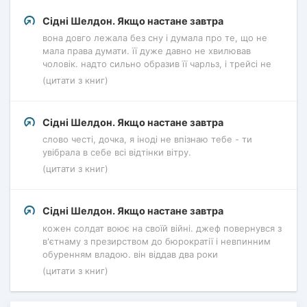
Сідні Шелдон. Якщо настане завтра
вона довго лежала без сну і думала про те, що не
мала права думати. її дуже давно не хвилював
чоловік. надто сильно образив її чарльз, і трейсі не
(цитати з книг)
Сідні Шелдон. Якщо настане завтра
слово честі, дочка, я іноді не впізнаю тебе - ти
увібрала в себе всі відтінки вітру.
(цитати з книг)
Сідні Шелдон. Якщо настане завтра
кожен солдат воює на своїй війні. джеф повернувся з
в'єтнаму з презирством до бюрократії і невпинним
обуренням владою. він віддав два роки
(цитати з книг)