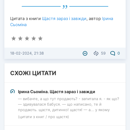
Цитата з книги
Щастя зараз і завжди
, автор
Ірина
Сьоміна
18-02-2024, 21:38
59
0
СХОЖІ ЦИТАТИ
Ірина Сьоміна. Щастя зараз і завжди
— вибачте, а що тут продають? - запитала я. - як що?
— здивувалася бабуся. — що написано, те й
продають. щастя, дитинко! щастя! — а... у якому
(цитати з книг / про щастя)