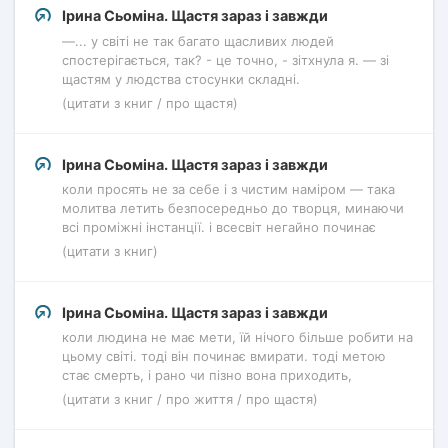
Ірина Сьоміна. Щастя зараз і завжди
—... у світі не так багато щасливих людей
спостерігається, так? - це точно, - зітхнула я. — зі
щастям у людства стосунки складні.
(цитати з книг / про щастя)
Ірина Сьоміна. Щастя зараз і завжди
коли просять не за себе і з чистим наміром — така
молитва летить безпосередньо до творця, минаючи
всі проміжні інстанції. і всесвіт негайно починає
(цитати з книг)
Ірина Сьоміна. Щастя зараз і завжди
коли людина не має мети, їй нічого більше робити на
цьому світі. тоді він починає вмирати. тоді метою
стає смерть, і рано чи пізно вона приходить,
(цитати з книг / про життя / про щастя)