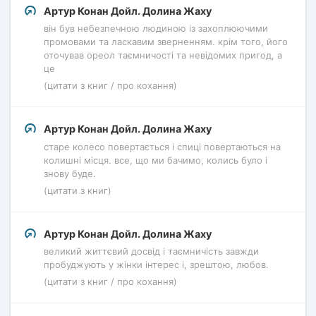
Артур Конан Дойл. Долина Жаху
він був небезпечною людиною із захоплюючими
промовами та ласкавим зверненням. крім того, його
оточував ореол таємничості та невідомих пригод, а
це
(цитати з книг / про кохання)
Артур Конан Дойл. Долина Жаху
старе колесо повертається і спиці повертаються на
колишні місця. все, що ми бачимо, колись було і
знову буде.
(цитати з книг)
Артур Конан Дойл. Долина Жаху
великий життєвий досвід і таємничість завжди
пробуджують у жінки інтерес і, зрештою, любов.
(цитати з книг / про кохання)