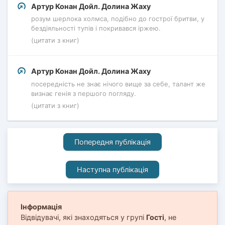
Артур Конан Дойл. Долина Жаху
розум шерлока холмса, подібно до гострої бритви, у
бездіяльності тупів і покривався іржею.
(цитати з книг)
Артур Конан Дойл. Долина Жаху
посередність не знає нічого вище за себе, талант же
визнає генія з першого погляду.
(цитати з книг)
Попередня публікація
Наступна публікація
Інформація
Відвідувачі, які знаходяться у групі
Гості
, не