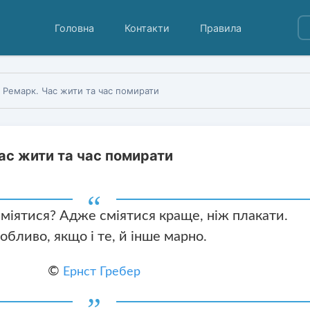
Головна
Контакти
Правила
я Ремарк. Час жити та час помирати
Час жити та час помирати
 сміятися? Адже сміятися краще, ніж плакати.
обливо, якщо і те, й інше марно.
©
Ернст Гребер