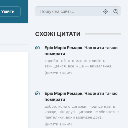
Увійти
СХОЖІ ЦИТАТИ
Еріх Марія Ремарк. Час жити та час
помирати
хоробр той, хто має можливість
захищатися. все інше — вихваляння.
(цитати з книг)
Еріх Марія Ремарк. Час жити та час
помирати
добре, коли є цигарки. іноді це навіть
краще, ніж друзі. цигарки не збивають з
пантелику. вони мовчазні друзі.
(цитати з книг)