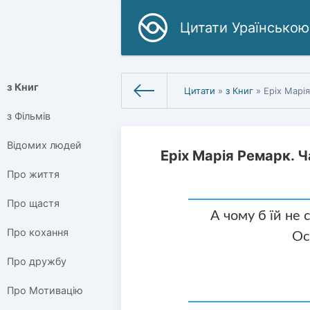
Цитати Ураїнською
з Книг
Цитати
»
з Книг
» Еріх Марі
з Фільмів
Відомих людей
Еріх Марія Ремарк. 
Про життя
Про щастя
А чому б їй не
Про кохання
Ос
Про дружбу
Про Мотивацію