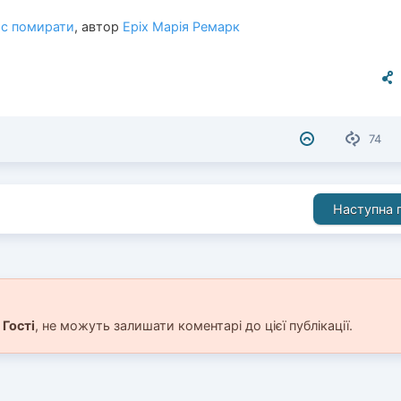
ас помирати
, автор
Еріх Марія Ремарк
74
Наступна п
і
Гості
, не можуть залишати коментарі до цієї публікації.