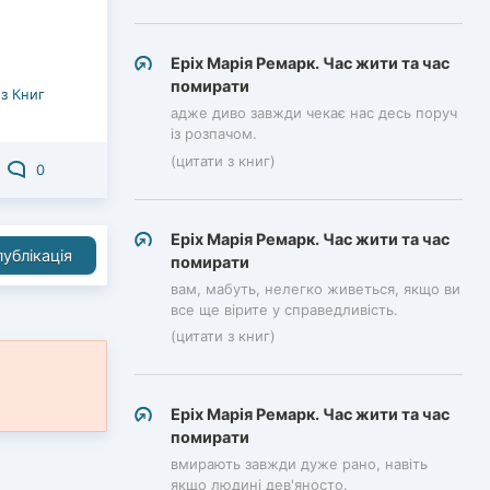
Еріх Марія Ремарк. Час жити та час
помирати
з Книг
адже диво завжди чекає нас десь поруч
із розпачом.
(цитати з книг)
0
Еріх Марія Ремарк. Час жити та час
ублікація
помирати
вам, мабуть, нелегко живеться, якщо ви
все ще вірите у справедливість.
(цитати з книг)
Еріх Марія Ремарк. Час жити та час
помирати
вмирають завжди дуже рано, навіть
якщо людині дев'яносто.