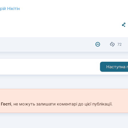
ій Нікітін
72
Наступна п
і
Гості
, не можуть залишати коментарі до цієї публікації.