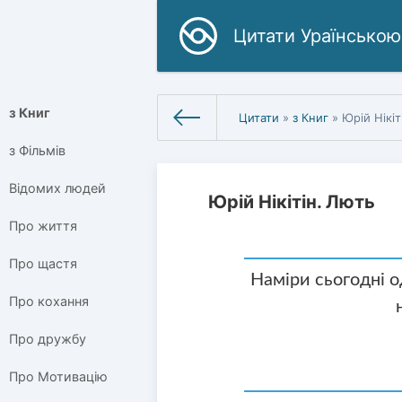
Цитати Ураїнською
з Книг
Цитати
»
з Книг
» Юрій Нікіт
з Фільмів
Відомих людей
Юрій Нікітін. Лють
Про життя
Про щастя
Наміри сьогодні од
Про кохання
Про дружбу
Про Мотивацію