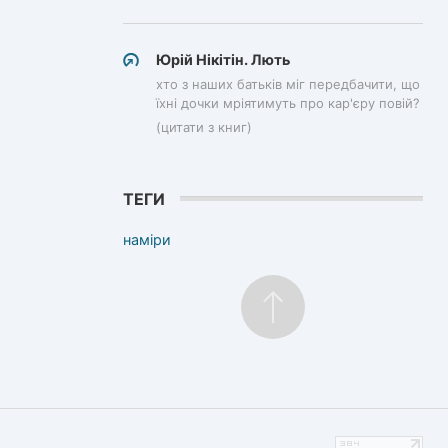
Юрій Нікітін. Лють
хто з наших батьків міг передбачити, що
їхні дочки мріятимуть про кар'єру повій?
(цитати з книг)
ТЕГИ
наміри