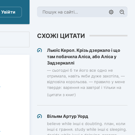
Увійти
СХОЖІ ЦИТАТИ
Льюїс Керол. Крізь дзеркало і що
там побачила Аліса, або Аліса у
Задзеркаллі
— сьогодні б ти його все одно не
отримала, навіть якби дуже захотіла, —
відповіла корольова. — правило у мене
тверде: варення на завтра! і тільки на
(цитати з книг)
Вільям Артур Уорд
believe while інші є doubting. план, коли
інші є грання. study while інші є sleeping.