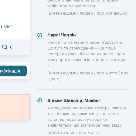
decide while інші є delaying. prepare
while others daydreaming.
(цитати відомих людей / про мотивацію)
з Книг
Чарлі Чаплін
коли я почав любити себе, я зрозумів,
0
що туга та страждання — це лише
попереджувальні сигнали про те, що я
живу проти власної істинності. сьогодні
я
ублікація
(цитати відомих людей / про життя / про
щастя)
Вільям Шекспір. Макбет
ми за днями шепочемо:«завтра, завтра».
так тихими кроками життя повзе на
останню недописану сторінку.
виявляється, що всі "вчора" нам ззаду
(цитати з книг / про життя)