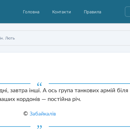
Головна
Контакти
Правила
ін. Лють
ні, завтра інші. А ось група танкових армій біля
наших кордонів — постійна річ.
©
Забайкалів