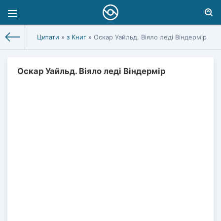
Цитати
»
з Книг
» Оскар Уайльд. Віяло леді Віндермір
Оскар Уайльд. Віяло леді Віндермір