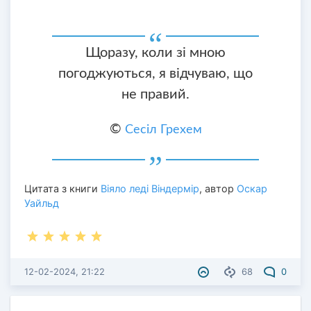
Щоразу, коли зі мною
погоджуються, я відчуваю, що
не правий.
©
Сесіл Грехем
Цитата з книги
Віяло леді Віндермір
, автор
Оскар
Уайльд
12-02-2024, 21:22
68
0