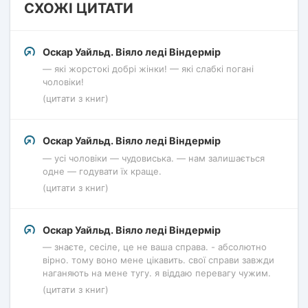
СХОЖІ ЦИТАТИ
Оскар Уайльд. Віяло леді Віндермір
— які жорстокі добрі жінки! — які слабкі погані
чоловіки!
(цитати з книг)
Оскар Уайльд. Віяло леді Віндермір
— усі чоловіки — чудовиська. — нам залишається
одне — годувати їх краще.
(цитати з книг)
Оскар Уайльд. Віяло леді Віндермір
— знаєте, сесіле, це не ваша справа. - абсолютно
вірно. тому воно мене цікавить. свої справи завжди
наганяють на мене тугу. я віддаю перевагу чужим.
(цитати з книг)