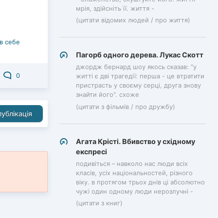
мрія, здійсніть її. життя -
(цитати відомих людей / про життя)
 в себе
Пагорб одного дерева. Лукас Скотт
джордж бернард шоу якось сказав: "у
0
житті є дві трагедії: перша - це втратити
пристрасть у своєму серці, друга знову
знайти його". схоже
(цитати з фільмів / про дружбу)
ублікація
Агата Крісті. Вбивство у східному
експресі
подивіться – навколо нас люди всіх
класів, усіх національностей, різного
віку. в протягом трьох днів ці абсолютно
чужі один одному люди нерозлучні -
(цитати з книг)