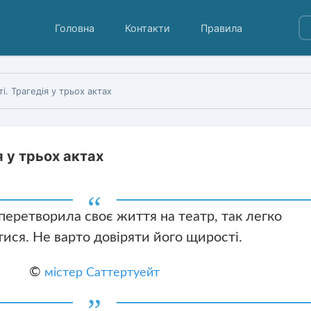
Головна
Контакти
Правила
ті. Трагедія у трьох актах
я у трьох актах
 перетворила своє життя на театр, так легко
ися. Не варто довіряти його щирості.
©
містер Саттертуейт