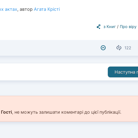
ох актах
, автор
Агата Крісті
з Книг
/
Про віру
122
Наступна п
і
Гості
, не можуть залишати коментарі до цієї публікації.