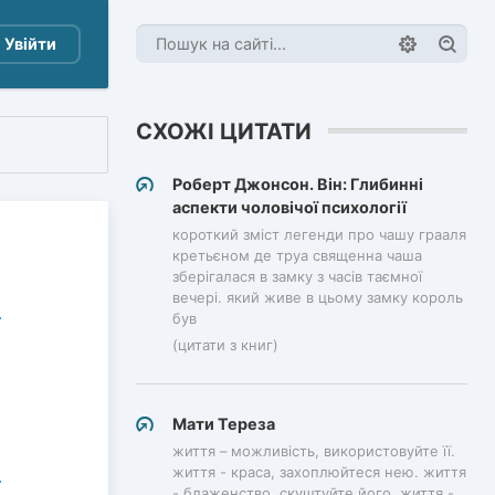
Увійти
СХОЖІ ЦИТАТИ
Роберт Джонсон. Він: Глибинні
аспекти чоловічої психології
короткий зміст легенди про чашу грааля
кретьєном де труа священна чаша
зберігалася в замку з часів таємної
вечері. який живе в цьому замку король
був
(цитати з книг)
Мати Тереза
життя – можливість, використовуйте її.
життя - краса, захоплюйтеся нею. життя
- блаженство, скуштуйте його. життя -