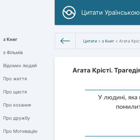
Цитати Ураїнською
з Книг
Цитати
»
з Книг
» Агата Кріс
з Фільмів
Відомих людей
Агата Крісті. Трагеді
Про життя
Про щастя
У людині, яка
Про кохання
помилит
Про дружбу
Про Мотивацію