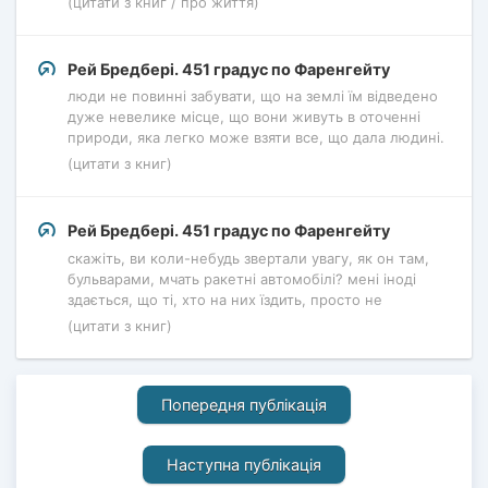
(цитати з книг / про життя)
Рей Бредбері. 451 градус по Фаренгейту
люди не повинні забувати, що на землі їм відведено
дуже невелике місце, що вони живуть в оточенні
природи, яка легко може взяти все, що дала людині.
(цитати з книг)
Рей Бредбері. 451 градус по Фаренгейту
скажіть, ви коли-небудь звертали увагу, як он там,
бульварами, мчать ракетні автомобілі? мені іноді
здається, що ті, хто на них їздить, просто не
(цитати з книг)
Попередня публікація
Наступна публікація