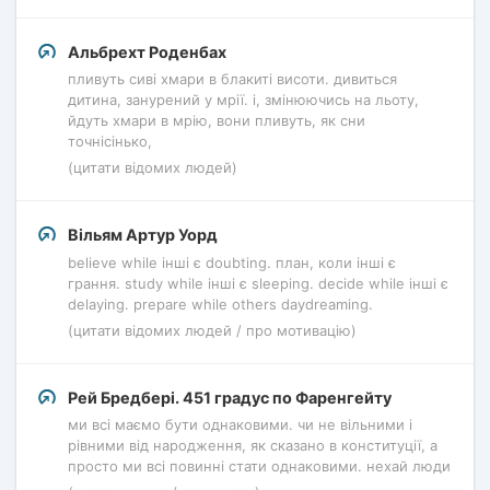
Альбрехт Роденбах
пливуть сиві хмари в блакиті висоти. дивиться
дитина, занурений у мрії. і, змінюючись на льоту,
йдуть хмари в мрію, вони пливуть, як сни
точнісінько,
(цитати відомих людей)
Вільям Артур Уорд
believe while інші є doubting. план, коли інші є
грання. study while інші є sleeping. decide while інші є
delaying. prepare while others daydreaming.
(цитати відомих людей / про мотивацію)
Рей Бредбері. 451 градус по Фаренгейту
ми всі маємо бути однаковими. чи не вільними і
рівними від народження, як сказано в конституції, а
просто ми всі повинні стати однаковими. нехай люди