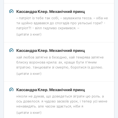
Кассандра Клер. Механічний принц
– патріот із тебе так собі, – зауважила тесса. – хіба не
ти щойно вдавався до спогадів про уельські гори? -
патріот?! - вілл гидливо скривився. –
(цитати з книг)
Кассандра Клер. Механічний принц
хай любов затягне в безодню, хай темрява затягне
блиску воронова крила: ах, краще бути п'яним
втратою. танцювати зі смертю, боротися із долею.
(цитати з книг)
Кассандра Клер. Механічний принц
ніколи не думав, що доведеться зіграти цю роль. а
ось довелося. я чудово засвоїв урок, і тепер усі мене
ненавидять. але часом здається, ніби я
(цитати з книг)