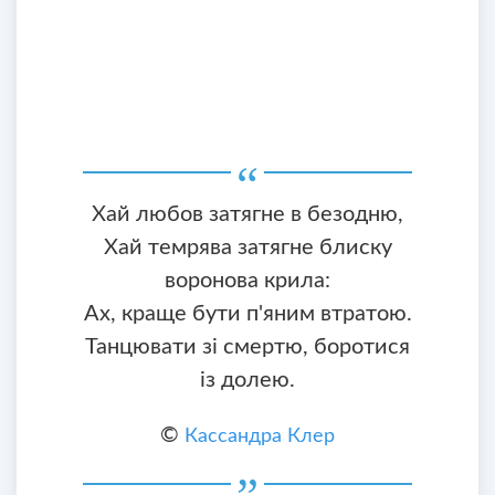
Хай любов затягне в безодню,
Хай темрява затягне блиску
воронова крила:
Ах, краще бути п'яним втратою.
Танцювати зі смертю, боротися
із долею.
©
Кассандра Клер