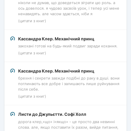
ніколи не думав, що доведеться зіграти цю роль. а
ось довелося. я чудово засвоїв урок, і тепер усі мене
ненавидять. але часом здається, ніби я
(цитати з книг)
Кассандра Клер. Механічний принц
закохані готові на будь-який подвиг заради кохання.
(цитати з книг)
Кассандра Клер. Механічний принц
брехня і секрети завжди подібні до раку в душі. вони
поглинають все добре і залишають лише руйнування
після себе.
(цитати з книг)
Листи до Джульєтти. Софі Холл
дорога клер,«що» і«якщо» - це просто два невинні
слова. але, якщо поставити їх разом, вийде питання,