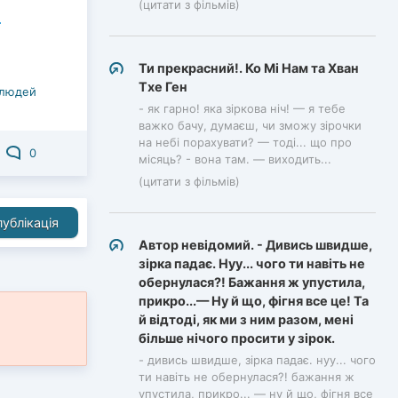
(цитати з фільмів)
Ти прекрасний!. Ко Мі Нам та Хван
Тхе Ген
 людей
- як гарно! яка зіркова ніч! — я тебе
важко бачу, думаєш, чи зможу зірочки
на небі порахувати? — тоді... що про
0
місяць? - вона там. — виходить...
(цитати з фільмів)
ублікація
Автор невідомий. - Дивись швидше,
зірка падає. Нуу... чого ти навіть не
обернулася?! Бажання ж упустила,
прикро...— Ну й що, фігня все це! Та
й відтоді, як ми з ним разом, мені
більше нічого просити у зірок.
- дивись швидше, зірка падає. нуу... чого
ти навіть не обернулася?! бажання ж
упустила, прикро... — ну й що, фігня все