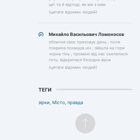
це! та й відтоді, як ми з ним
(цитати відомих людей)
Михайло Васильович Ломоносов
обличчя своє приховує день ; поля
покрила похмура ніч ; зійшла на гори
чорна тінь ; промені від нас схилилися
геть; відкрилася безодня зірок
(цитати відомих людей)
ТЕГИ
зірки
,
Місто
,
правда