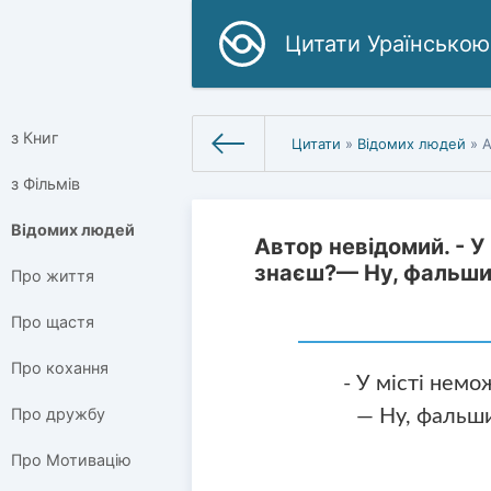
Цитати Ураїнською
з Книг
Цитати
»
Відомих людей
» Авт
з Фільмів
Відомих людей
Автор невідомий. - У
знаєш?— Ну, фальшив
Про життя
Про щастя
Про кохання
- У місті немо
Про дружбу
— Ну, фальши
Про Мотивацію