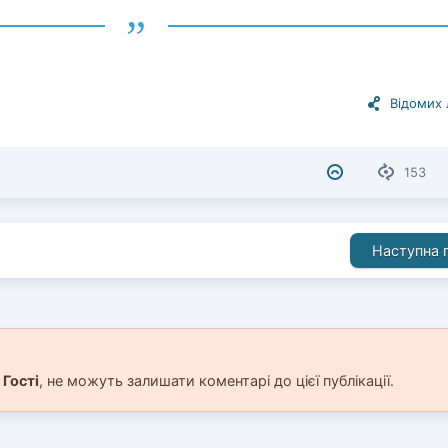
Відомих
153
Наступна п
і
Гості
, не можуть залишати коментарі до цієї публікації.