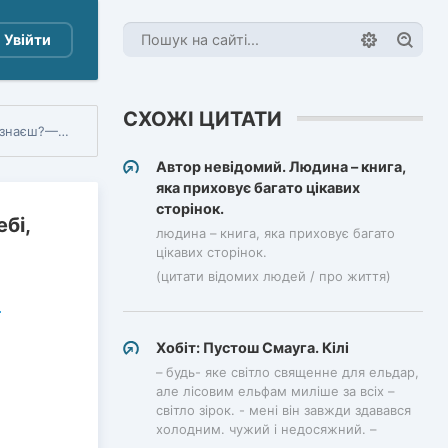
Увійти
СХОЖІ ЦИТАТИ
у ваших містах.
Автор невідомий. Людина – книга,
яка приховує багато цікавих
сторінок.
бі,
людина – книга, яка приховує багато
цікавих сторінок.
(цитати відомих людей / про життя)
Хобіт: Пустош Смауга. Кілі
– будь- яке світло священне для ельдар,
але лісовим ельфам миліше за всіх –
світло зірок. - мені він завжди здавався
холодним. чужий і недосяжний. –