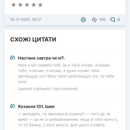
15-11-2021, 19:17
195
0
СХОЖІ ЦИТАТИ
Настане завтра чи ні?.
якби я міг сказати тобі, як я тебе кохаю. я кохаю
тебе, я кохаю, я кохаю, я дуже кохаю тебе.
заплющую очі і бачу тебе! розплющую очі, то тебе
хочу
(цитати з фільмів / про кохання)
Кохання 101. Ішик
— виходить, ти закохана в османа? — чого це ти
взяв? — це як із захворюванням. якщо в тебе воно є,
то ти бачиш, у кого воно є. для цього є навіть