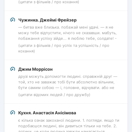
(цитати з фільмів / про кохання)
Чужинка. Джеймі Фрейзер
— битва вже близька. побажай мені удачі. — я не
можу тебе відпустити, нічого не сказавши. мабуть,
побажання успіху зійде... я люблю тебе, солдате! -
(цитати з фільмів / про успіх та успішність / про
кохання)
Джим Моррісон
друзі можуть допомогти людині. справжній друг —
той, хто не заважає тобі бути абсолютно вільним,
бути самим собою — і, головне, відчувати. або не
(цитати відомих людей / про дружбу)
Кухня. Анастасія Анісімова
є кілька ознак закоханої людини. 1. погляди. якщо ти
подобаєшся людині, він дивиться тільки на тебе. 2.
дотики. це коли людина завжди намагається