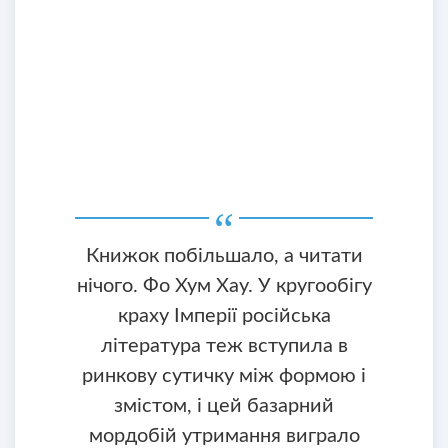
Книжок побільшало, а читати
нічого. Фо Хум Хау. У кругообігу
краху Імперії російська
література теж вступила в
ринкову сутичку між формою і
змістом, і цей базарний
мордобій утримання виграло