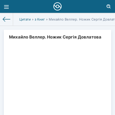
Цитати
»
з Книг
» Михайло Веллер. Ножик Сергія Довлат
Михайло Веллер. Ножик Сергія Довлатова