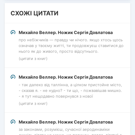
СХОЖІ ЦИТАТИ
Михайло Веллер. Ножик Сергія Довлатова
про небіжчиків — правду чи нічого. якщо хтось щось
означав у твоєму житті, ти продовжуєш ставитися до
нього як до живого, просто відсутнього.
(цитати з книг)
Михайло Веллер. Ножик Сергія Довлатова
- так далеко від таллінна, а цілком пристойне місто,
- сказав я. - не нудно? - ти що, - пожвавішав мишко.
- я тут нещодавно повернувся з нової
(цитати з книг)
Михайло Веллер. Ножик Сергія Довлатова
за законами, розумієш, сучасної аеродинаміки
джміль літати не може. не повинен, падла, літати! а