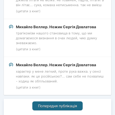
він літає... сука, комаха неписьменна. так не вмієш
(цитати з книг)
Михайло Веллер. Ножик Сергія Довлатова
трагікомізм нашого становища в тому, що ми
домагаємося визнання в очах людей, чию думку
зневажаємо.
(цитати з книг)
Михайло Веллер. Ножик Сергія Довлатова
характер у мене легкий, проте рука важка. у сенсі
навпаки. як це російською?... сам себе не похвалиш
- ходиш як обпльований.
(цитати з книг)
Попередня публікація